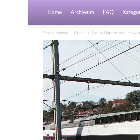
Home
Archiwum
FAQ
Kategor
Strona główna
Grecja
Święta Góra Athos – co war