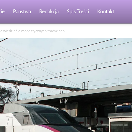
ie
Państwa
Redakcja
Spis Treści
Kontakt
to wiedzieć o monastycznych tradycjach