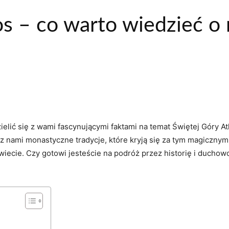
os – co warto wiedzieć o
dzielić się z wami fascynującymi faktami na temat Świętej Góry A
nami ⁣monastyczne tradycje, które kryją się za ​tym magicznym⁤ 
ecie. Czy gotowi jesteście ‌na ⁢podróż przez⁢ historię i duchowo