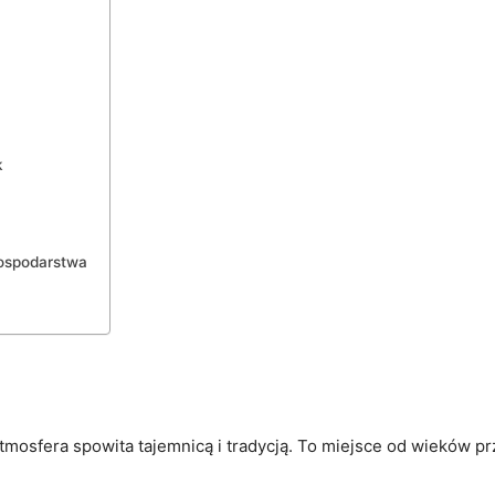
k
ospodarstwa
tmosfera spowita tajemnicą i tradycją. To miejsce od⁢ wieków 