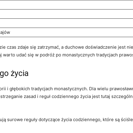
zajów
dzie czas zdaje się ‌zatrzymać, ‌a​ duchowe doświadczenie jest 
utaj warto udać się w podróż ​po⁣ monastycznych⁢ tradycjach prawo
go życia
orii i ⁣głębokich tradycjach ⁣monastycznych. Dla wielu prawosław
strzeganie zasad i reguł ‍codziennego życia jest tutaj⁤ szczególn
ją surowe reguły​ dotyczące życia codziennego, które są ściśl