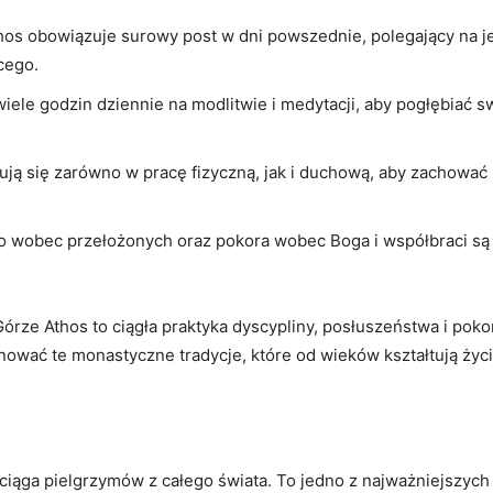
os obowiązuje surowy ‌post w dni powszednie, polegający na je
cego.
‍wiele⁤ godzin dziennie na ‌modlitwie i medytacji, aby pogłębiać 
ują się zarówno w ‌pracę fizyczną, ⁤jak i ​duchową, aby zachow
o wobec przełożonych oraz pokora wobec Boga i ‍współbraci są
rze Athos to ciągła⁤ praktyka dyscypliny, posłuszeństwa i pokor
ować te monastyczne tradycje, które od ⁤wieków ⁢kształtują ży
iąga pielgrzymów ⁤z całego świata. To jedno z najważniejszych⁤