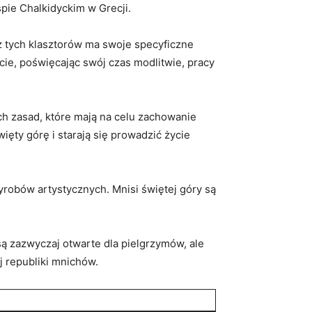
pie Chalkidyckim w ⁤Grecji.
 ‍tych klasztorów‍ ma⁢ swoje specyficzne
cie, poświęcając⁢ swój czas modlitwie, pracy
 ‍zasad, które mają⁣ na celu⁤ zachowanie
ty górę i starają‍ się ‍prowadzić życie‍
yrobów‍ artystycznych.⁣ Mnisi świętej góry są
są zazwyczaj otwarte dla pielgrzymów, ale
 republiki mnichów.