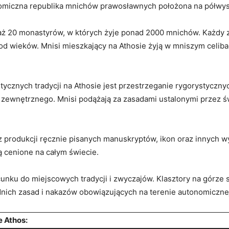
onomiczna republika mnichów prawosławnych⁣ położona ​na półwys
ę aż 20 ⁤monastyrów, w których żyje‍ ponad ⁢2000 mnichów. Każdy z
od wieków. Mnisi mieszkający na Athosie żyją‌ w⁢ mniszym celiba
cznych tradycji na Athosie jest przestrzeganie rygorystycznych
zewnętrznego. Mnisi ​podążają za zasadami ustalonymi‌ przez świę
 ​produkcji ręcznie ⁤pisanych manuskryptów, ikon oraz innych ​w
są cenione na całym ‍świecie.
cunku ‍do miejscowych tradycji i zwyczajów. Klasztory na górze 
nich zasad i nakazów obowiązujących na terenie autonomicznej
e Athos: