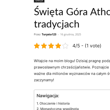
Grecja
Święta Góra Ath
tradycjach
Przez
Turysta123
-
16 grudnia, 2025
4/5 - (1 vote)
Witajcie na moim‍ blogu! ⁤Dzisiaj ⁢pragnę po
prawosławnym chrześcijaństwie. Poznajcie z 
ważne dla milionów wyznawców na ⁣całym ⁣świ
zaczynamy!
Nawigacja:
Otoczenie⁢ i historia
Monastyczna wspólnota