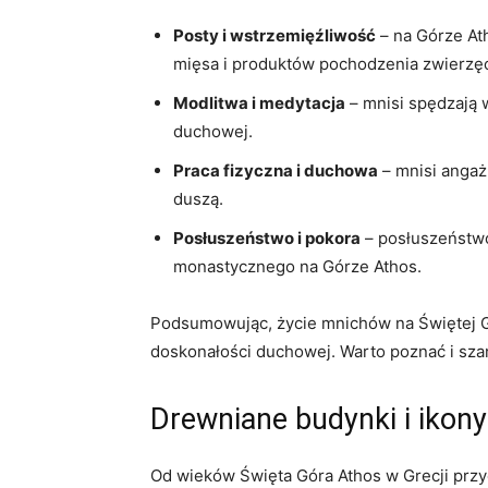
Posty i wstrzemięźliwość
– na Górze Ath
mięsa⁢ i produktów pochodzenia ⁤zwierzę
Modlitwa i medytacja
– ‌mnisi spędzają 
duchowej.
Praca fizyczna i duchowa
– mnisi angaż
⁢duszą.
Posłuszeństwo i pokora
‌– posłuszeństw
monastycznego na‌ Górze Athos.
Podsumowując,⁣ życie mnichów‍ na Świętej Gó
doskonałości duchowej. Warto poznać i szan
Drewniane budynki i ikony
Od⁢ wieków Święta Góra Athos w Grecji przyc