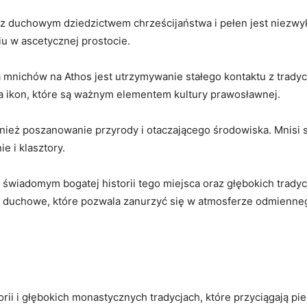
‍z duchowym dziedzictwem‍ chrześcijaństwa i⁤ pełen jest⁣ niezwyk
ciu w ascetycznej prostocie.
ichów na Athos ‍jest utrzymywanie stałego kontaktu⁣ z tradycją 
ia ikon, które są ‌ważnym elementem kultury prawosławnej.
ież poszanowanie przyrody i otaczającego środowiska. Mnisi sta
ie i klasztory.
świadomym‌ bogatej historii ‍tego miejsca oraz głębokich trady
duchowe, które pozwala⁣ zanurzyć się w atmosferze ‍odmiennego⁤
storii i‌ głębokich monastycznych ⁢tradycjach, które przyciągaj