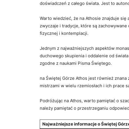
doświadczeń z całego świata. Jest ⁢to ‍aut
Warto wiedzieć, ⁢że na ‌Athosie ⁤znajduje si
zwyczaje i tradycje, które są zachowywane ⁢
fizycznej i kontemplacji.
Jednym ​z najważniejszych​ aspektów monasty
⁤duchowego skupienia i oddalenie od⁢ świata 
zgodne⁣ z naukami Pisma Świętego.
na Świętej Górze Athos⁣ jest również znana z
mistrzami w ⁢wielu rzemiosłach‍ i ich ‍prace 
Podróżując ‍na Athos, warto pamiętać o⁣ sza
należy pamiętać o przestrzeganiu odpowied
Najważniejsze informacje o‍ Świętej Górz