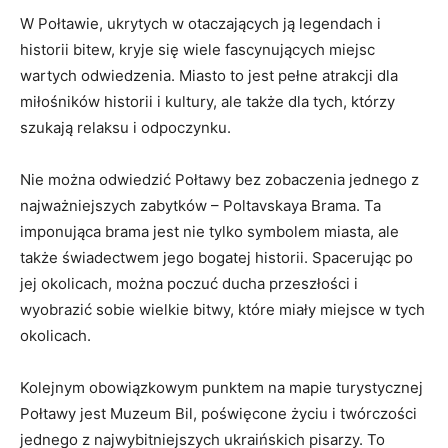
W ⁤Połtawie, ukrytych w otaczających ją legendach i
historii bitew, ​kryje ⁢się ⁢wiele fascynujących⁢ miejsc
wartych odwiedzenia. Miasto to jest pełne atrakcji​ dla
miłośników⁢ historii i kultury, ale ⁣także⁤ dla ‍tych, którzy
szukają relaksu i ‌odpoczynku.
Nie‍ można ⁤odwiedzić ⁤Połtawy bez zobaczenia jednego z
najważniejszych zabytków – Poltavskaya Brama. Ta
imponująca brama jest nie tylko symbolem miasta, ale
także świadectwem jego bogatej historii. ⁣Spacerując po
jej okolicach, można poczuć​ ducha⁤ przeszłości i⁤
wyobrazić sobie wielkie bitwy, które miały miejsce w tych
okolicach.
Kolejnym obowiązkowym ‌punktem na mapie⁣ turystycznej⁤
Połtawy jest Muzeum Bil, poświęcone życiu i⁣ twórczości‌
jednego z ⁣najwybitniejszych ukraińskich⁢ pisarzy. To