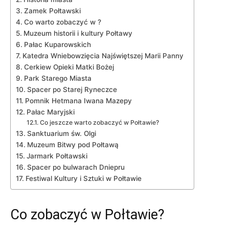
Zamek Połtawski
Co warto zobaczyć w ⁤?
Muzeum historii⁢ i ‌kultury Połtawy
Pałac Kuparowskich
Katedra Wniebowzięcia Najświętszej Marii Panny
Cerkiew Opieki Matki Bożej
Park​ Starego Miasta
Spacer po Starej Ryneczce
Pomnik ⁢Hetmana Iwana Mazepy
Pałac ​Maryjski
Co jeszcze warto ​zobaczyć w ‍Połtawie?
Sanktuarium św. ​Olgi
Muzeum⁣ Bitwy pod ⁢Połtawą
Jarmark Połtawski
Spacer po bulwarach Dniepru
Festiwal Kultury i Sztuki w Połtawie
Co zobaczyć w Połtawie?