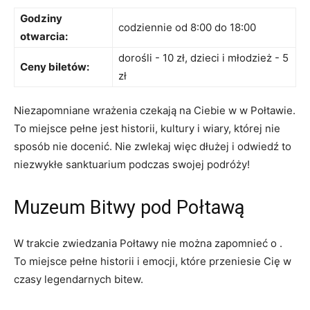
Godziny
codziennie od⁤ 8:00 do ‍18:00
otwarcia:
dorośli -⁤ 10 ​zł, dzieci​ i młodzież -‍ 5
Ceny biletów:
zł
Niezapomniane⁢ wrażenia ‌czekają na Ciebie w w Połtawie.
‍To miejsce‍ pełne jest historii, ⁣kultury i wiary,‌ której nie
‍sposób ⁤nie docenić. Nie zwlekaj więc dłużej ⁢i​ odwiedź to
niezwykłe sanktuarium podczas swojej podróży!
Muzeum⁣ Bitwy pod ⁢Połtawą
W trakcie zwiedzania ⁤Połtawy nie można zapomnieć o .
To miejsce pełne historii i emocji,⁣ które przeniesie​ Cię w​
czasy legendarnych bitew.