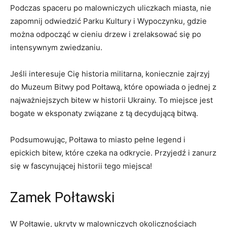
Podczas spaceru po malowniczych uliczkach miasta, nie
zapomnij odwiedzić Parku ⁤Kultury i ‌Wypoczynku, ⁣gdzie
można odpocząć w cieniu drzew i zrelaksować się po
intensywnym zwiedzaniu.
Jeśli interesuje Cię historia militarna, koniecznie zajrzyj
do Muzeum Bitwy ⁣pod Połtawą, które ‍opowiada o ⁢jednej ⁣z
najważniejszych ​bitew​ w‌ historii ⁤Ukrainy. To miejsce jest⁤
bogate w eksponaty związane z tą decydującą bitwą.
Podsumowując, Połtawa to miasto pełne legend ​i
epickich bitew,⁤ które czeka na‍ odkrycie. Przyjedź i‍ zanurz
się w fascynującej historii tego miejsca!
Zamek Połtawski
W Połtawie, ukryty w malowniczych okolicznościach