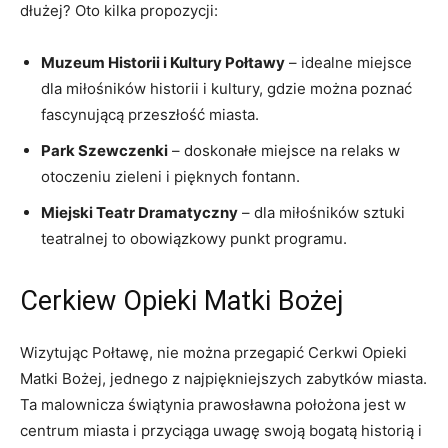
dłużej?‌ Oto ⁣kilka propozycji:
Muzeum ⁢Historii ⁣i Kultury Połtawy
– idealne miejsce ​
dla miłośników ⁣historii i kultury, gdzie można poznać
fascynującą przeszłość miasta.
Park Szewczenki
– doskonałe miejsce na relaks w
otoczeniu zieleni⁤ i pięknych⁣ fontann.
Miejski Teatr Dramatyczny
– dla miłośników​ sztuki ​
teatralnej to obowiązkowy punkt programu.
Cerkiew Opieki Matki Bożej
Wizytując Połtawę, nie⁢ można⁢ przegapić Cerkwi Opieki⁣
Matki​ Bożej, jednego ‍z najpiękniejszych zabytków miasta.
Ta⁣ malownicza świątynia prawosławna położona jest‌ w
centrum miasta i przyciąga uwagę swoją bogatą ‌historią i