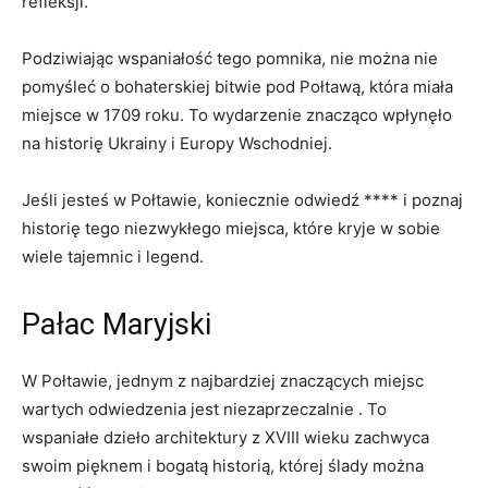
⁣refleksji.
Podziwiając wspaniałość tego pomnika, nie można nie
pomyśleć o bohaterskiej bitwie pod Połtawą, która ⁤miała
miejsce ‌w ⁣1709 roku. ‌To⁢ wydarzenie znacząco wpłynęło
na historię Ukrainy i Europy Wschodniej.
Jeśli jesteś w ​Połtawie, koniecznie odwiedź⁢ **** ‍i poznaj⁤
historię tego niezwykłego‍ miejsca, które kryje w sobie
wiele ⁤tajemnic i legend.
Pałac ​Maryjski
W Połtawie, jednym z najbardziej ⁤znaczących miejsc‍
wartych odwiedzenia jest niezaprzeczalnie ⁣. To
wspaniałe dzieło architektury​ z XVIII wieku⁣ zachwyca
swoim pięknem i bogatą historią, ⁤której ślady można