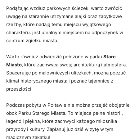
Podążając wzdłuż parkowych ‍ścieżek,⁢ warto​ zwrócić
uwagę​ na starannie⁣ utrzymane alejki oraz zabytkowe
⁣rzeźby, które nadają temu miejscu wyjątkowego‌
charakteru. jest idealnym miejscem na odpoczynek w
centrum zgiełku miasta.
Warto również ‌odwiedzić położone w parku
Stare
Miasto
, ⁤które zachwyca swoją architekturą i atmosferą.
Spacerując po malowniczych ⁣uliczkach, można poczuć
klimat ‌historycznego miasta i poznać tajemnice z
przeszłości.
Podczas pobytu w Połtawie nie można przejść obojętnie
obok Parku ‌Starego Miasta. To miejsce pełne​ historii,
legend ​i piękna, które ⁣zachwyci⁤ każdego ⁣miłośnika
przyrody i kultury. Zaplanuj ‍już dziś ⁢wizytę w tym
magicznym zakątku!