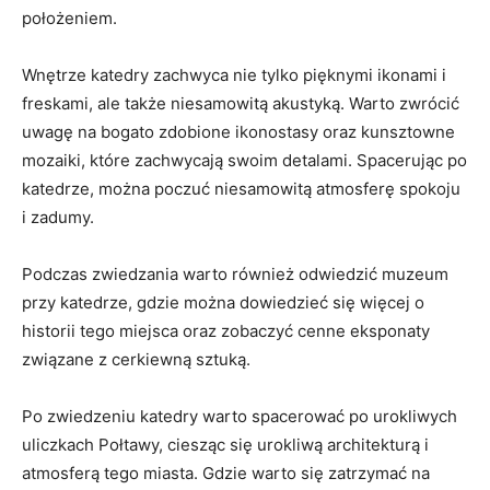
położeniem.
Wnętrze‍ katedry⁣ zachwyca ⁤nie tylko pięknymi ikonami ​i
freskami, ⁤ale także niesamowitą ‌akustyką. Warto zwrócić
uwagę na⁣ bogato ⁣zdobione ‍ikonostasy oraz kunsztowne
mozaiki, które zachwycają swoim ‍detalami. ⁣Spacerując po‍
katedrze, można ⁤poczuć niesamowitą atmosferę spokoju
i zadumy.
Podczas‌ zwiedzania ⁢warto również odwiedzić ⁤muzeum
przy katedrze,‍ gdzie można ‌dowiedzieć się więcej ‍o
historii tego miejsca oraz zobaczyć ⁤cenne ⁣eksponaty
związane z cerkiewną sztuką.
Po zwiedzeniu katedry warto ⁢spacerować po urokliwych
uliczkach Połtawy, ​ciesząc się ‍urokliwą architekturą i
atmosferą tego ‌miasta. Gdzie ⁤warto​ się zatrzymać na