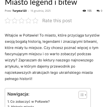
Miasto legend i bitew
Przez
Turysta123
-
16 grudnia, 2025
155
0
Rate this post
Witajcie ​w Połtawie! To​ miasto, ‍które przyciąga turystów
swoją bogatą historią,​ legendami i znaczącymi bitwami,
które miały tu miejsce. Czy chcesz poznać więcej o tym
fascynującym miejscu i ⁣co warto zobaczyć podczas⁣
wizyty? ⁤Zapraszam do lektury naszego najnowszego⁢
artykułu, w‌ którym dajemy przewodnik po ​
najciekawszych‍ atrakcjach tego ⁣ukraińskiego ‍miasta
⁢pełnego‍ historii!
Nawigacja:
Co zobaczyć w Połtawie?
Historia miasta