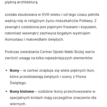
piękną architekturą.
została zbudowana ‍w XVIII ⁤wieku i od tego czasu pełniła
ważną ‍rolę w religijnym życiu ‍mieszkańców Połtawy. Z
zewnątrz ozdobiona‍ jest‌ pięknymi freskami i ⁣kopułami,
natomiast⁣ wewnątrz zachwyca ‌bogatym⁢ wystrojem
ikonostasu i malowidłami ⁣świętych.
Podczas zwiedzania‌ Cerkwi Opieki ​Matki Bożej warto
‍zwrócić uwagę ⁢na kilka najważniejszych ⁢elementów:
Ikony
– w cerkwi znajduje się wiele pięknych ikon,
które‍ przedstawiają​ świętych i‍ sceny z Pisma
Świętego.
Ikony kiotowe
– ozdobne ikony⁣ przechowywane w
‍specjalnych kiotach mają szczególne znaczenie⁤ dla‌
wiernych.