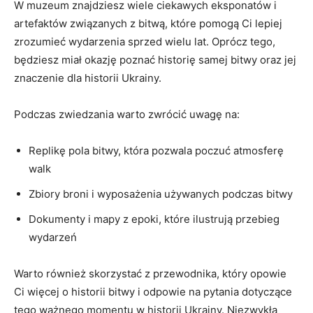
W muzeum znajdziesz ⁣wiele ciekawych eksponatów i
artefaktów⁤ związanych​ z bitwą, które pomogą Ci lepiej
zrozumieć wydarzenia sprzed wielu ​lat. Oprócz tego,​
będziesz ⁤miał okazję poznać​ historię samej bitwy oraz jej‍
znaczenie dla historii Ukrainy.
Podczas zwiedzania warto zwrócić ‌uwagę​ na:
Replikę pola bitwy, która pozwala‍ poczuć atmosferę
walk
Zbiory broni i wyposażenia używanych podczas⁢ bitwy
Dokumenty i‍ mapy z ‌epoki,‍ które ilustrują przebieg
wydarzeń
Warto również skorzystać z przewodnika, który opowie
⁤Ci ⁣więcej o historii bitwy‌ i ⁢odpowie na ⁤pytania dotyczące ​
tego ważnego‌ momentu ⁢w historii​ Ukrainy. Niezwykła