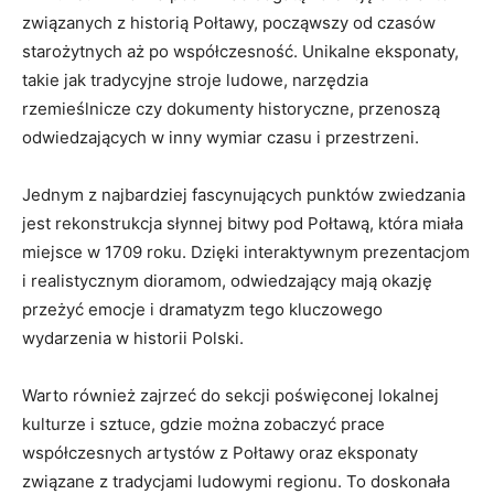
związanych z⁤ historią Połtawy, ​począwszy od czasów
‌starożytnych aż po współczesność. Unikalne eksponaty,
takie jak ‍tradycyjne stroje‌ ludowe,⁢ narzędzia
rzemieślnicze czy dokumenty historyczne, przenoszą
odwiedzających w inny wymiar ⁤czasu i przestrzeni.
Jednym​ z najbardziej fascynujących​ punktów zwiedzania
jest ​rekonstrukcja słynnej⁤ bitwy ‍pod Połtawą, która​ miała
miejsce w 1709 roku. Dzięki interaktywnym prezentacjom
i realistycznym dioramom, odwiedzający mają okazję
przeżyć emocje i ⁢dramatyzm tego kluczowego
‌wydarzenia w ‍historii⁢ Polski.
Warto również zajrzeć ‍do sekcji poświęconej lokalnej
kulturze ‍i sztuce, gdzie można zobaczyć ‍prace
współczesnych‍ artystów z Połtawy ⁢oraz eksponaty
związane z tradycjami ludowymi regionu. To doskonała