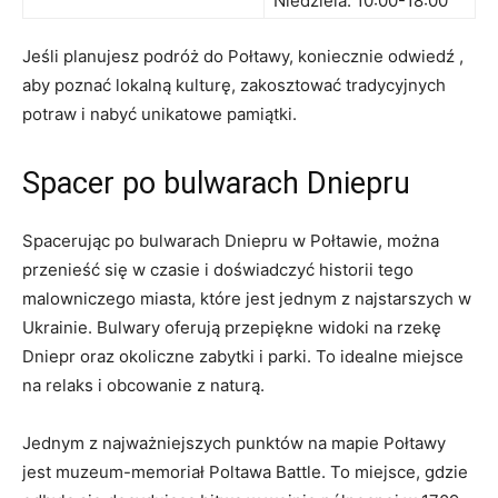
Niedziela: 10:00-18:00
Jeśli planujesz ​podróż do Połtawy, koniecznie odwiedź‌ ,
aby poznać lokalną⁢ kulturę, zakosztować tradycyjnych
potraw i ⁤nabyć unikatowe​ pamiątki.
Spacer po bulwarach Dniepru
Spacerując po bulwarach‍ Dniepru w Połtawie,⁤ można
przenieść się w czasie i doświadczyć historii‍ tego
malowniczego​ miasta, które jest jednym z najstarszych w
Ukrainie. Bulwary ‍oferują przepiękne widoki ‍na⁤ rzekę
Dniepr oraz okoliczne zabytki i ‌parki. ⁢To idealne miejsce
na⁤ relaks i⁣ obcowanie z naturą.
Jednym z najważniejszych‌ punktów na mapie Połtawy
jest muzeum-memoriał Poltawa Battle. To⁤ miejsce, gdzie