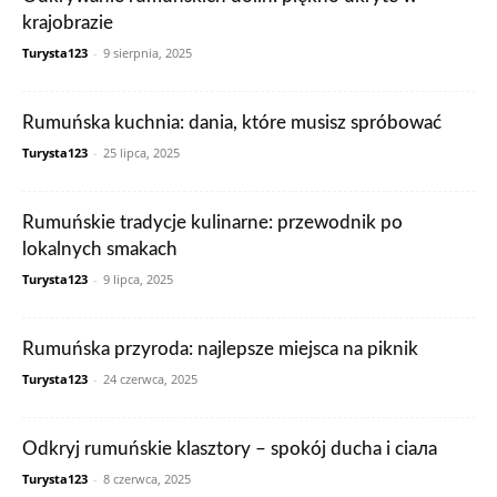
krajobrazie
Turysta123
-
9 sierpnia, 2025
Rumuńska kuchnia: dania, które musisz spróbować
Turysta123
-
25 lipca, 2025
Rumuńskie tradycje kulinarne: przewodnik po
lokalnych smakach
Turysta123
-
9 lipca, 2025
Rumuńska przyroda: najlepsze miejsca na piknik
Turysta123
-
24 czerwca, 2025
Odkryj rumuńskie klasztory – spokój ducha i ciaла
Turysta123
-
8 czerwca, 2025