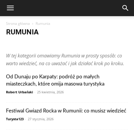
Strona główna
Rumunia
RUMUNIA
Arabia Saudyjska
Argentyna
Australia
Austria
Brazylia
Chiny
Chorwacja
Czechy
Dominikana
Egipt
Finlandia
W tej kategorii omawiamy Rumunia w prosty sposób: co
Francja
Grecja
Gwatemala
Hiszpania
Holandia
Hongkong
Indie
Indonezja
Irlandia
Japonia
Kanada
Kolumbia
warto wiedzieć, na co uważać i jak działać krok po kroku.
Korea Południowa
Makau
Malezja
Maroko
Meksyk
Niemcy
Norwegia
Nowa Zelandia
Peru
Polska
Portugalia
Od Dunaju po Karpaty: podróż po małych
Publikacje czytelników
Rosja
RPA
Rumunia
Singapur
miasteczkach, które omija masowa turystyka
Stany Zjednoczone
Szwajcaria
Szwecja
Tajlandia
Tunezja
Turcja
Ukraina
Węgry
Wielka Brytania
Wietnam
Włochy
Robert Urbański
-
25 kwietnia, 2026
Zjednoczone Emiraty Arabskie
Festiwal Gwiazd Rocka w Rumunii: co musisz wiedzieć
Turysta123
-
27 stycznia, 2026