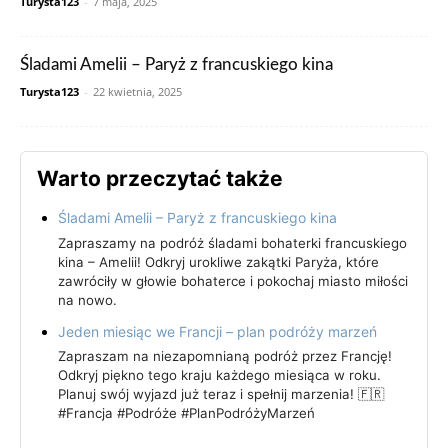
Turysta123
-
7 maja, 2025
Śladami Amelii – Paryż z francuskiego kina
Turysta123
-
22 kwietnia, 2025
Warto przeczytać także
Śladami Amelii – Paryż z francuskiego kina
Zapraszamy na podróż śladami bohaterki francuskiego
kina – Amelii! Odkryj urokliwe zakątki Paryża, które
zawróciły w głowie bohaterce i pokochaj miasto miłości
na nowo.
Jeden miesiąc we Francji – plan podróży marzeń
Zapraszam na niezapomnianą podróż przez Francję!
Odkryj piękno tego kraju każdego miesiąca w roku.
Planuj swój wyjazd już teraz i spełnij marzenia! 🇫🇷
#Francja #Podróże #PlanPodróżyMarzeń