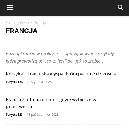
Strona główna
Francja
FRANCJA
Arabia Saudyjska
Argentyna
Australia
Austria
Brazylia
Chiny
Chorwacja
Czechy
Dominikana
Egipt
Finlandia
Poznaj Francja w praktyce — uporządkowane artykuły,
Francja
Grecja
Gwatemala
Hiszpania
Holandia
Hongkong
Indie
Indonezja
Irlandia
Japonia
Kanada
Kolumbia
które prowadzą od „co to jest” do „jak to zrobić”.
Korea Południowa
Makau
Malezja
Maroko
Meksyk
Niemcy
Norwegia
Nowa Zelandia
Peru
Polska
Portugalia
Korsyka – francuska wyspa, która pachnie dzikością
Publikacje czytelników
Rosja
RPA
Rumunia
Singapur
Turysta123
-
22 stycznia, 2026
Stany Zjednoczone
Szwajcaria
Szwecja
Tajlandia
Tunezja
Turcja
Ukraina
Węgry
Wielka Brytania
Wietnam
Włochy
Zjednoczone Emiraty Arabskie
Francja z lotu balonem – gdzie wzbić się w
przestworza
Turysta123
-
13 października, 2025