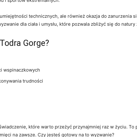
ód i sportów ekstremalnych.
umiejętności technicznych, ale również okazja do zanurzenia si
yzwanie ​dla ciała i umysłu, które pozwala​ zbliżyć się do natur
 Todra Gorge?
ci wspinaczkowych
okonywania trudności
iadczenie, które warto przeżyć przynajmniej raz​ w życiu. To p
ęci​ na zawsze.⁣ Czy jesteś gotowy na to⁢ wyzwanie?