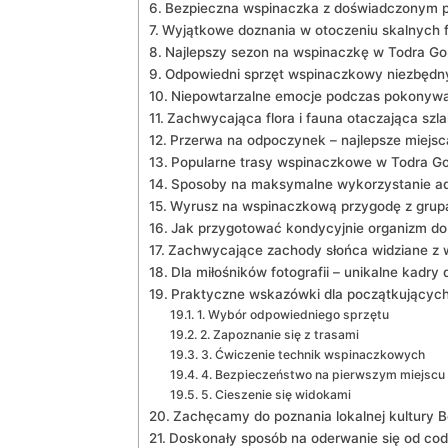
Bezpieczna wspinaczka z doświadczonym 
Wyjątkowe ​doznania w otoczeniu skalnych f
Najlepszy sezon na wspinaczkę w Todra Go
Odpowiedni sprzęt wspinaczkowy niezbęd
Niepowtarzalne emocje podczas pokonywa
Zachwycająca flora i fauna otaczająca ⁤sz
Przerwa na odpoczynek – najlepsze miejsca
Popularne trasy wspinaczkowe w Todra G
Sposoby na maksymalne wykorzystanie ad
Wyrusz na wspinaczkową przygodę z grupą
Jak przygotować kondycyjnie organizm do
Zachwycające zachody słońca widziane z 
Dla miłośników fotografii – unikalne kadr
Praktyczne wskazówki⁣ dla początkującyc
1. Wybór ​odpowiedniego sprzętu
2. Zapoznanie się z trasami
3. Ćwiczenie technik⁣ wspinaczkowych
4. Bezpieczeństwo ​na pierwszym miejscu
5.⁢ Cieszenie się widokami
Zachęcamy​ do poznania​ lokalnej kultury
Doskonały sposób na oderwanie się od codz