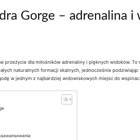
ra Gorge – adrenalina i 
 przeżycie​ dla miłośników adrenaliny i pięknych widoków. To
łych naturalnych​ formacji skalnych, jednocześnie⁢ podziwiają
zygodę w⁣ jednym z najbardziej widowiskowych miejsc ⁢do wspinac
ge
 zaawansowania