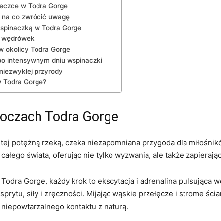
eczce w Todra‍ Gorge
 na co zwrócić uwagę
wspinaczką w Todra Gorge
h ⁤wędrówek
‌ okolicy Todra ⁤Gorge
o intensywnym dniu wspinaczki
niezwykłej przyrody
 Todra ​Gorge?
boczach Todra Gorge
ętej potężną rzeką, czeka niezapomniana przygoda dla miłośnik
łego świata, oferując‌ nie tylko wyzwania, ale ⁣także zapierając
Todra Gorge, ⁢każdy krok to ekscytacja i adrenalina pulsująca 
rytu, siły i zręczności. Mijając wąskie przełęcze i⁣ strome ści
e niepowtarzalnego kontaktu z naturą.