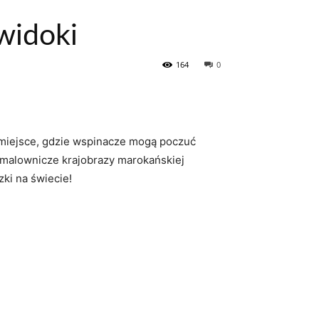
widoki
164
0
 miejsce, gdzie ⁢wspinacze mogą poczuć
c malownicze krajobrazy marokańskiej
zki na świecie!