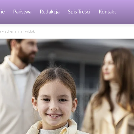
ie
Państwa
Redakcja
Spis Treści
Kontakt
– adrenalina i widoki