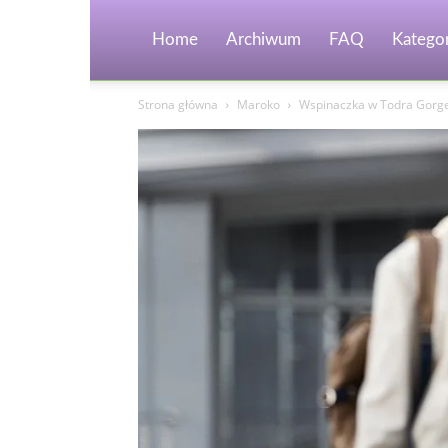
Home
Archiwum
FAQ
Kategor
Strona główna
Maroko
Wspinaczka w Todra Gorge 