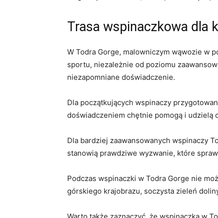
Trasa wspinaczkowa dla
W Todra Gorge, malowniczym ⁢wąwozie‍ w po
sportu, niezależnie od poziomu‌ zaawansowa
niezapomniane doświadczenie.
Dla początkujących wspinaczy przygotowano 
doświadczeniem chętnie pomogą ⁣i udzielą c
Dla bardziej zaawansowanych wspinaczy Todr
stanowią prawdziwe ⁢wyzwanie,⁤ które spraw
Podczas wspinaczki w Todra Gorge nie możn
górskiego krajobrazu, ​soczysta zieleń ​dolin
Warto także zaznaczyć,⁢ że wspinaczka‌ w Tod