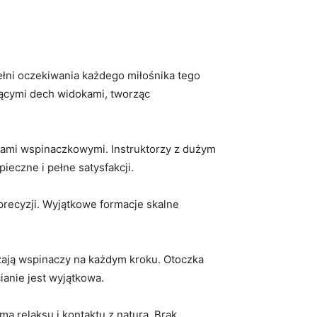
łni oczekiwania każdego ‍miłośnika tego
ającymi dech widokami, tworząc
ikami wspinaczkowymi. Instruktorzy z dużym
eczne i pełne satysfakcji.
recyzji. Wyjątkowe‌ formacje skalne
ją wspinaczy na każdym ⁣kroku. ⁤Otoczka
cianie jest wyjątkowa.
mą relaksu i kontaktu z naturą. Brak