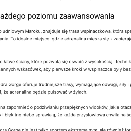
 każdego poziomu zaawansowania
łudniowym Maroku,⁣ znajduje się trasa wspinaczkowa, która spe
nia. To idealne miejsce, gdzie adrenalina miesza się z ⁣zapier
łatwe​ ściany, które pozwolą ​się oswoić z wysokością i techn
ennych wskazówek,⁣ aby pierwsze kroki w wspinaczce były bezpi
a Gorge oferuje trudniejsze trasy, wymagające odwagi, siły i p
i, że adrenalina będzie pulsować w żyłach.
a zapomnieć o podziwianiu przepięknych widoków, jakie otacza
y ⁤i błękitne niebo sprawiają, że każda​ przysłowiowa chwila na ś
ra Gorge nie jest tylko‌ sportem ekstremalnym, ⁣ale również‍ for