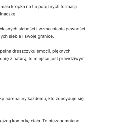
 mała kropka na tle potężnych formacji
pinaczkę.
własnych słabości i wzmacniania pewności
ych siebie i swoje granice.
 pełna dreszczyku emocji, pięknych
nię z naturą, to miejsce jest prawdziwym
kę adrenaliny każdemu, kto zdecyduje​ się
każdą komórkę ciała. To niezapomniane⁢