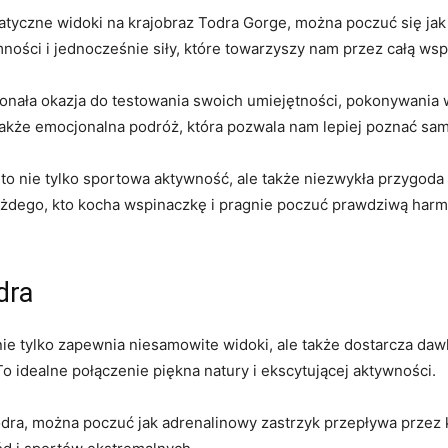
atyczne‌ widoki na krajobraz Todra Gorge, można poczuć się jak
mności i jednocześnie siły, które towarzyszy nam przez całą ws
nała okazja do testowania swoich umiejętności, pokonywania 
 także emocjonalna podróż, która‌ pozwala nam lepiej poznać sam
o nie tylko ‍sportowa aktywność, ale także niezwykła przygoda
żdego, kto kocha wspinaczkę i pragnie poczuć prawdziwą harmo
dra
nie tylko zapewnia niesamowite widoki, ale także dostarcza daw
idealne połączenie piękna‌ natury i ekscytującej⁤ aktywności.
dra, można ​poczuć jak adrenalinowy zastrzyk przepływa przez 