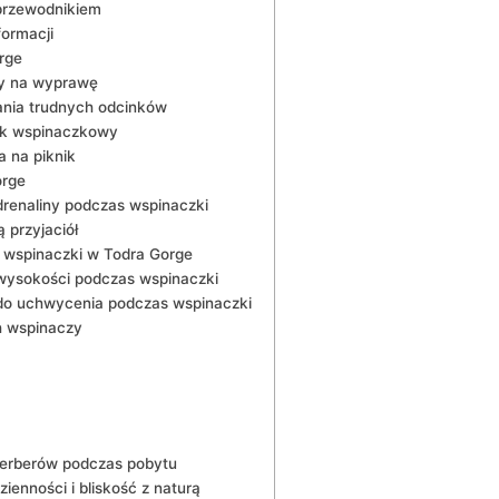
przewodnikiem
ormacji
rge
ny na wyprawę
nia trudnych odcinków
lak wspinaczkowy
 na⁣ piknik
orge
renaliny podczas wspinaczki
 przyjaciół
 wspinaczki w Todra Gorge
wysokości podczas wspinaczki
y‍ do uchwycenia podczas wspinaczki
h wspinaczy
 Berberów podczas pobytu
ienności i bliskość z naturą