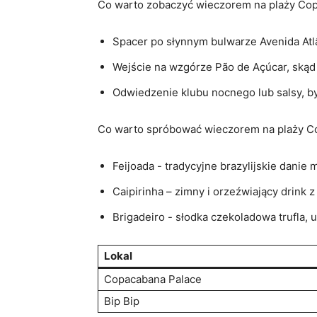
Co⁣ warto zobaczyć⁤ wieczorem na plaży Co
Spacer po słynnym bulwarze Avenida Atlâ
Wejście na‍ wzgórze Pão ​de Açúcar, skąd
Odwiedzenie ​klubu ⁢nocnego lub salsy, by
Co warto⁢ spróbować ⁢wieczorem na plaży 
Feijoada -​ tradycyjne brazylijskie danie‌
Caipirinha – zimny i orzeźwiający drink z
Brigadeiro ⁣- słodka ‍czekoladowa trufla, 
Lokal
Copacabana⁤ Palace
Bip ‍Bip