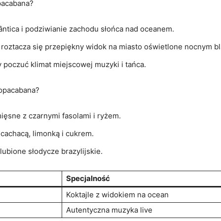
pacabana?
ntica i ​podziwianie zachodu słońca nad oceanem.
​ roztacza⁤ się przepiękny widok na miasto oświetlone ‌nocnym b
 poczuć klimat miejscowej muzyki i ‌tańca.
Copacabana?
 mięsne z czarnymi fasolami i ​ryżem.
 cachacą, limonką i cukrem.
ulubione słodycze brazylijskie.
Specjalność
Koktajle‍ z widokiem na​ ocean
Autentyczna muzyka live