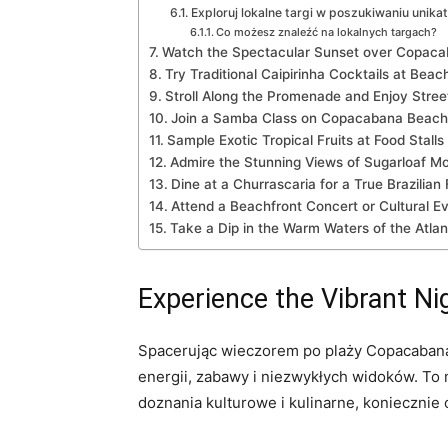
Exploruj lokalne targi w poszukiwaniu unik
Co ‌możesz znaleźć na ‌lokalnych targach?
Watch the ⁣Spectacular Sunset over Copac
Try Traditional Caipirinha Cocktails at Beac
Stroll⁣ Along the Promenade and​ Enjoy Stre
Join a Samba​ Class⁢ on Copacabana Beach
Sample ⁢Exotic ‍Tropical Fruits⁢ at Food Stalls
Admire‌ the Stunning Views ⁣of Sugarloaf M
Dine at​ a Churrascaria for a ⁤True Brazilian
Attend a Beachfront Concert or Cultural E
Take a Dip in the Warm Waters⁣ of the Atlan
Experience the ‌Vibrant‌ 
Spacerując⁤ wieczorem po plaży Copacabana, 
energii, zabawy i niezwykłych widoków. To mi
doznania kulturowe i‍ kulinarne, ⁣koniecznie