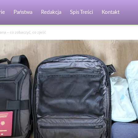
ie
Państwa
Redakcja
Spis Treści
Kontakt
na – co zobaczyć, co zjeść