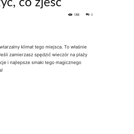
ć, co zjeść
188
0
arzalny ‍klimat tego miejsca. To⁤ właśnie
 Jeśli zamierzasz spędzić ⁣wieczór na plaży
kcje i najlepsze smaki ‌tego magicznego
a!