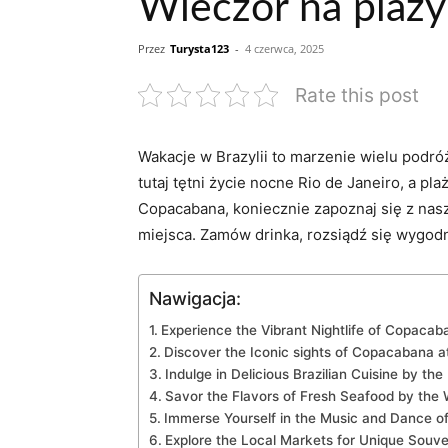
Wieczór na plaży
Przez
Turysta123
-
4 czerwca, 2025
Rate this post
Wakacje w Brazylii to marzenie ​wielu podr
tutaj⁤ tętni życie ​nocne‌ Rio de Janeiro, a 
⁣Copacabana, ⁤koniecznie zapoznaj się ⁢z‌ n
miejsca. Zamów drinka, rozsiądź się wygodnie
Nawigacja:
Experience the ‌Vibrant‌ Nightlife of Copaca
Discover the Iconic sights⁤ of Copacabana at
Indulge in‍ Delicious⁤ Brazilian Cuisine by th
Savor the ⁣Flavors of Fresh Seafood⁤ by the
Immerse ​Yourself ​in the Music ‍and Dance ⁤of
Explore the⁢ Local Markets​ for Unique ‌Souve