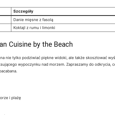
Szczegóły
Danie⁣ mięsne z⁤ fasolą
Koktajl z rumu‍ i limonki
ilian Cuisine by the Beach
 nie tylko podziwiać piękne ‍widoki, ale także skosztować wyśmien
aksującego wypoczynku nad‍ morzem. ‌Zapraszamy do odkrycia,⁤ c
pacabana.
orze i plażę