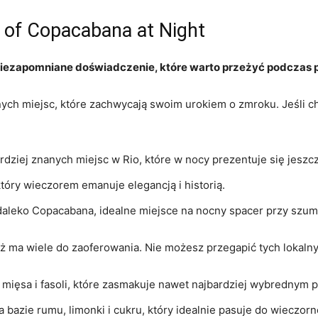
⁤ of Copacabana at ‍Night
ezapomniane doświadczenie, które warto przeżyć podczas pob
ch miejsc, które ​zachwycają swoim urokiem​ o​ zmroku. Jeśli ⁢chc
dziej znanych miejsc ⁢w Rio,​ które w nocy prezentuje się jeszc
tóry wieczorem emanuje elegancją i historią.
edaleko Copacabana, idealne ⁣miejsce ⁣na nocny ​spacer przy szu
 ⁤ma wiele do ​zaoferowania.​ Nie‍ możesz przegapić ⁤tych⁢ loka
‍ z mięsa​ i fasoli, ‌które⁤ zasmakuje nawet⁤ najbardziej wybredny
na bazie rumu,⁢ limonki i cukru, który​ idealnie pasuje do ‌wieczorn