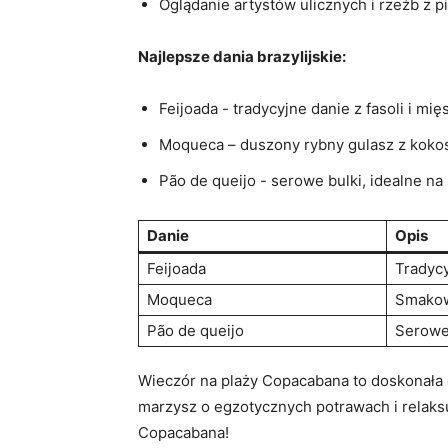
Oglądanie artystów ulicznych i rzeźb‌ z p
Najlepsze dania‍ brazylijskie:
Feijoada ⁣- tradycyjne danie z fasoli i ‍mię
Moqueca – duszony rybny gulasz z kok
Pão de queijo -​ serowe bulki, idealne n
Danie
Opis
Feijoada
Tradycy
Moqueca
Smakowi
Pão de queijo
Serowe 
Wieczór na plaży Copacabana​ to⁤ doskonała 
marzysz o ​egzotycznych​ potrawach i⁤ relak
Copacabana!