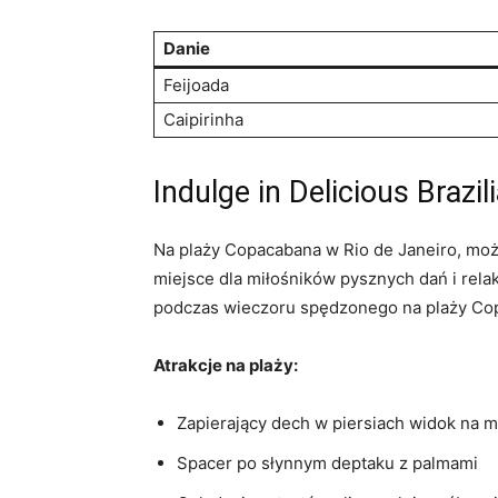
Danie
Feijoada
Caipirinha
Indulge in‍ Delicious⁤ Braz
Na plaży Copacabana w Rio de ‍Janeiro, można
miejsce dla miłośników‍ pysznych dań i rel
podczas ⁢wieczoru spędzonego na plaży Co
Atrakcje na​ plaży:
Zapierający⁤ dech w‌ piersiach⁤ widok na m
Spacer ⁤po słynnym deptaku z palmami