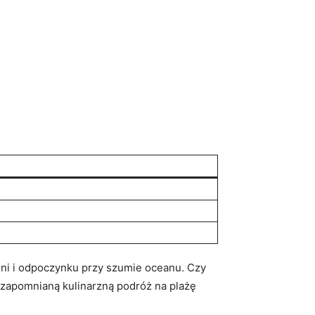
i i⁢ odpoczynku ​przy ⁢szumie oceanu. Czy
iezapomnianą kulinarzną ⁣podróż na plażę