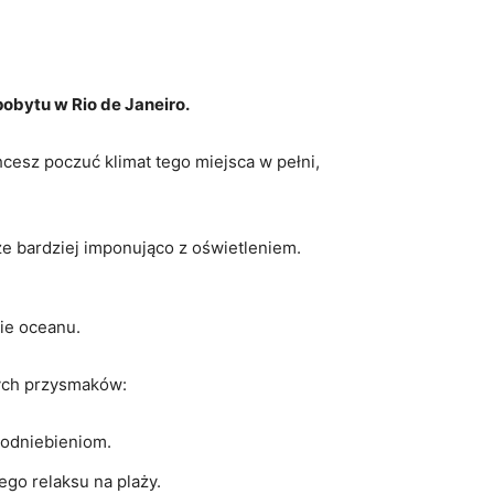
ytu w Rio‌ de ⁣Janeiro.
esz poczuć⁢ klimat tego‍ miejsca w ⁤pełni,‌
ze ⁢bardziej imponująco z oświetleniem.
mie oceanu.
lnych przysmaków:
m podniebieniom.
ego relaksu ​na plaży.