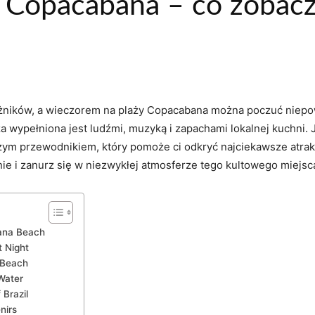
 Copacabana – co zobaczy
óżników, a⁤ wieczorem na plaży Copacabana można poczuć niepowt
plaża wypełniona jest ludźmi, ‍muzyką i zapachami lokalnej kuchni.
aszym ⁤przewodnikiem,‌ który pomoże ci odkryć najciekawsze atra
⁤ i zanurz ⁤się‌ w ⁤niezwykłej atmosferze tego kultowego miejsc
bana Beach
 ‍Night
e Beach
 Water
 Brazil
nirs