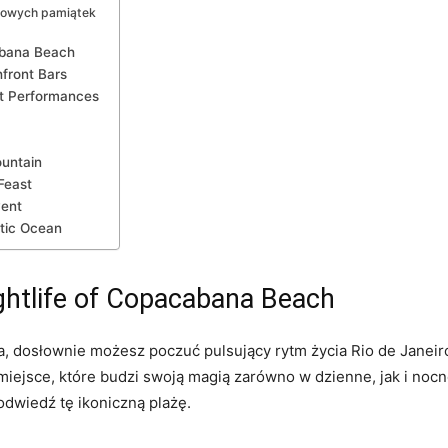
atowych pamiątek
abana Beach
hfront Bars
et Performances
ountain
 Feast
vent
tic⁣ Ocean
Nightlife of Copacabana Beach
dosłownie możesz⁢ poczuć pulsujący rytm ⁣życia Rio de Janeiro. 
ejsce, które ⁣budzi swoją magią zarówno⁣ w dzienne,​ jak⁣ i nocn
 odwiedź tę ikoniczną plażę.