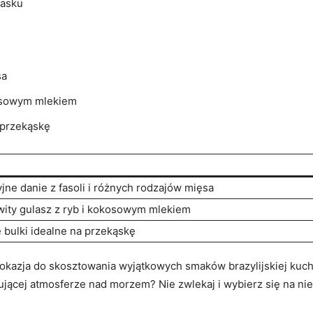
iasku
sa
osowym mlekiem
a przekąskę
jne danie z⁣ fasoli ‌i różnych rodzajów mięsa
ty gulasz z‌ ryb⁣ i⁢ kokosowym mlekiem
⁤bulki idealne na⁣ przekąskę
okazja do skosztowania wyjątkowych⁤ smaków ‌brazylijskiej kuchn
sującej ‍atmosferze nad morzem? Nie zwlekaj i wybierz się na n