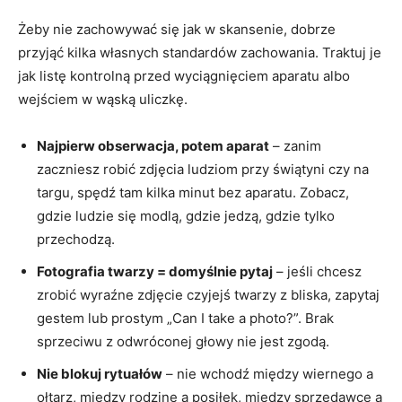
Żeby nie zachowywać się jak w skansenie, dobrze
przyjąć kilka własnych standardów zachowania. Traktuj je
jak listę kontrolną przed wyciągnięciem aparatu albo
wejściem w wąską uliczkę.
Najpierw obserwacja, potem aparat
– zanim
zaczniesz robić zdjęcia ludziom przy świątyni czy na
targu, spędź tam kilka minut bez aparatu. Zobacz,
gdzie ludzie się modlą, gdzie jedzą, gdzie tylko
przechodzą.
Fotografia twarzy = domyślnie pytaj
– jeśli chcesz
zrobić wyraźne zdjęcie czyjejś twarzy z bliska, zapytaj
gestem lub prostym „Can I take a photo?”. Brak
sprzeciwu z odwróconej głowy nie jest zgodą.
Nie blokuj rytuałów
– nie wchodź między wiernego a
ołtarz, między rodzinę a posiłek, między sprzedawcę a