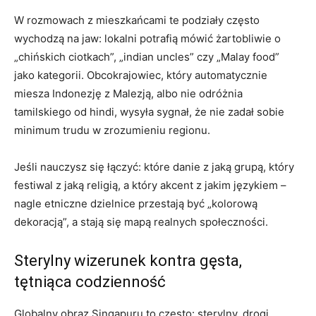
W rozmowach z mieszkańcami te podziały często
wychodzą na jaw: lokalni potrafią mówić żartobliwie o
„chińskich ciotkach”, „indian uncles” czy „Malay food”
jako kategorii. Obcokrajowiec, który automatycznie
miesza Indonezję z Malezją, albo nie odróżnia
tamilskiego od hindi, wysyła sygnał, że nie zadał sobie
minimum trudu w zrozumieniu regionu.
Jeśli nauczysz się łączyć: które danie z jaką grupą, który
festiwal z jaką religią, a który akcent z jakim językiem –
nagle etniczne dzielnice przestają być „kolorową
dekoracją”, a stają się mapą realnych społeczności.
Sterylny wizerunek kontra gęsta,
tętniąca codzienność
Globalny obraz Singapuru to często: sterylny, drogi,