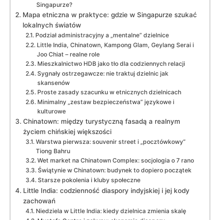
Singapurze?
Mapa etniczna w praktyce: gdzie w Singapurze szukać
lokalnych światów
Podział administracyjny a „mentalne” dzielnice
Little India, Chinatown, Kampong Glam, Geylang Serai i
Joo Chiat – realne role
Mieszkalnictwo HDB jako tło dla codziennych relacji
Sygnały ostrzegawcze: nie traktuj dzielnic jak
skansenów
Proste zasady szacunku w etnicznych dzielnicach
Minimalny „zestaw bezpieczeństwa” językowe i
kulturowe
Chinatown: między turystyczną fasadą a realnym
życiem chińskiej większości
Warstwa pierwsza: souvenir street i „pocztówkowy”
Tiong Bahru
Wet market na Chinatown Complex: socjologia o 7 rano
Świątynie w Chinatown: budynek to dopiero początek
Starsze pokolenia i kluby społeczne
Little India: codzienność diaspory indyjskiej i jej kody
zachowań
Niedziela w Little India: kiedy dzielnica zmienia skalę