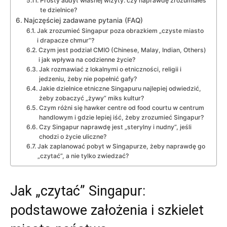
Prosty audyt własnej wizyty: czy naprawdę zrozumiałeś
te dzielnice?
Najczęściej zadawane pytania (FAQ)
Jak zrozumieć Singapur poza obrazkiem „czyste miasto
i drapacze chmur”?
Czym jest podział CMIO (Chinese, Malay, Indian, Others)
i jak wpływa na codzienne życie?
Jak rozmawiać z lokalnymi o etniczności, religii i
jedzeniu, żeby nie popełnić gafy?
Jakie dzielnice etniczne Singapuru najlepiej odwiedzić,
żeby zobaczyć „żywy” miks kultur?
Czym różni się hawker centre od food courtu w centrum
handlowym i gdzie lepiej iść, żeby zrozumieć Singapur?
Czy Singapur naprawdę jest „sterylny i nudny”, jeśli
chodzi o życie uliczne?
Jak zaplanować pobyt w Singapurze, żeby naprawdę go
„czytać”, a nie tylko zwiedzać?
Jak „czytać” Singapur:
podstawowe założenia i szkielet