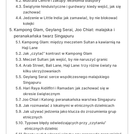
Mustafa Centre i zakupy: ekonomia diaspory
Świątynie hinduistyczne i gurdwary: kiedy wejść, jak się
zachować
Jedzenie w Little India: jak zamawiać, by nie blokować
kolejki
Kampong Glam, Geylang Serai, Joo Chiat: malajska i
peranakańska twarz Singapuru
Kampong Glam: między meczetem Sultan a kawiarnią na
Haji Lane
Jak „czytać” kontrast w Kampong Glam
Meczet Sultan: jak wejść, by nie naruszyć granic
Arab Street, Bali Lane, Haji Lane: trzy różne światy na
kilku skrzyżowaniach
Geylang Serai: serce współczesnego malajskiego
Singapuru
Hari Raya Aidilfitri i Ramadan: jak zachować się w
okresie świątecznym
Joo Chiat i Katong: peranakańska warstwa Singapuru
Jak rozmawiać z lokalnymi w etnicznych dzielnicach
Jak używać jedzenia jako klucza do zrozumienia grup
etnicznych
Typowe błędy odwiedzających przy „czytaniu”
etnicznych dzielnic