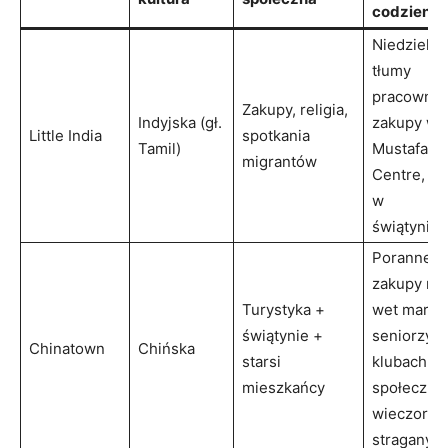
codzienno
Niedzielne
tłumy
pracownik
Zakupy, religia,
Indyjska (gł.
zakupy w
Little India
spotkania
Tamil)
Mustafa
migrantów
Centre, of
w
świątyniac
Poranne
zakupy na
Turystyka +
wet market
świątynie +
seniorzy 
Chinatown
Chińska
starsi
klubach
mieszkańcy
społeczny
wieczorne
stragany