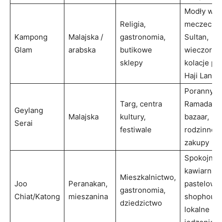
Modły w
Religia,
meczecie
Kampong
Malajska /
gastronomia,
Sultan,
Glam
arabska
butikowe
wieczorne
sklepy
kolacje pr
Haji Lane
Poranny ta
Targ, centra
Ramadan
Geylang
Malajska
kultury,
bazaar,
Serai
festiwale
rodzinne
zakupy
Spokojne
kawiarnie,
Mieszkalnictwo,
Joo
Peranakan,
pastelowe
gastronomia,
Chiat/Katong
mieszanina
shophouse
dziedzictwo
lokalne