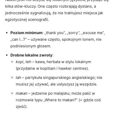
kilka słów-kluczy. One często rozbrajają dystans, a
jednocześnie sygnalizują, że nie traktujesz miejsca jak
egzotycznej scenografii.
Poziom minimum
: „thank you”, „sorry”, „excuse me”,
„can I…?” – używane często, spokojnym tonem, nie
podniesionym głosem.
Drobne lokalne zwroty
:
kopi
,
teh
– kawa, herbata w stylu lokalnym
(przydatne w kopitiam i hawker centres).
lah
– partykuła singapurskiego angielskiego; nie
musisz jej używać, ale usłyszysz ją wszędzie.
makan
– jedzenie po malajsku; może paść w
rozmowie typu „Where to makan?” (= gdzie coś
zjeść).