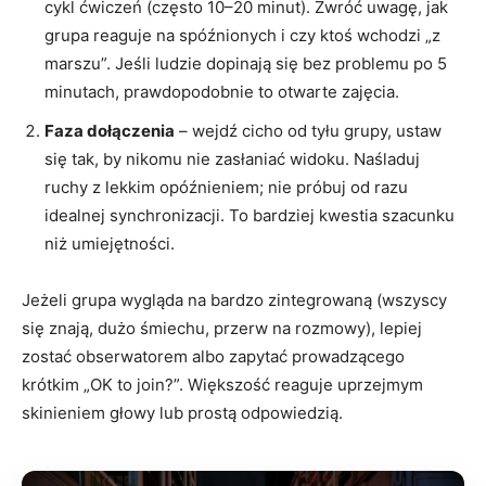
cykl ćwiczeń (często 10–20 minut). Zwróć uwagę, jak
grupa reaguje na spóźnionych i czy ktoś wchodzi „z
marszu”. Jeśli ludzie dopinają się bez problemu po 5
minutach, prawdopodobnie to otwarte zajęcia.
Faza dołączenia
– wejdź cicho od tyłu grupy, ustaw
się tak, by nikomu nie zasłaniać widoku. Naśladuj
ruchy z lekkim opóźnieniem; nie próbuj od razu
idealnej synchronizacji. To bardziej kwestia szacunku
niż umiejętności.
Jeżeli grupa wygląda na bardzo zintegrowaną (wszyscy
się znają, dużo śmiechu, przerw na rozmowy), lepiej
zostać obserwatorem albo zapytać prowadzącego
krótkim „OK to join?”. Większość reaguje uprzejmym
skinieniem głowy lub prostą odpowiedzią.