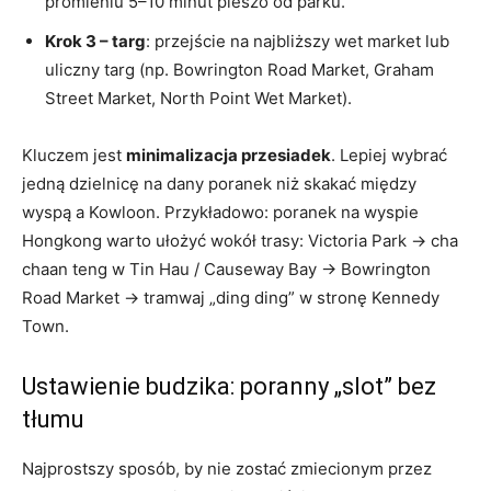
promieniu 5–10 minut pieszo od parku.
Krok 3 – targ
: przejście na najbliższy wet market lub
uliczny targ (np. Bowrington Road Market, Graham
Street Market, North Point Wet Market).
Kluczem jest
minimalizacja przesiadek
. Lepiej wybrać
jedną dzielnicę na dany poranek niż skakać między
wyspą a Kowloon. Przykładowo: poranek na wyspie
Hongkong warto ułożyć wokół trasy: Victoria Park → cha
chaan teng w Tin Hau / Causeway Bay → Bowrington
Road Market → tramwaj „ding ding” w stronę Kennedy
Town.
Ustawienie budzika: poranny „slot” bez
tłumu
Najprostszy sposób, by nie zostać zmiecionym przez