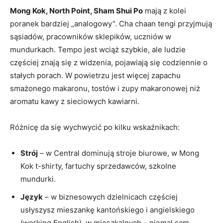
Mong Kok, North Point, Sham Shui Po
mają z kolei
poranek bardziej „analogowy”. Cha chaan tengi przyjmują
sąsiadów, pracowników sklepików, uczniów w
mundurkach. Tempo jest wciąż szybkie, ale ludzie
częściej znają się z widzenia, pojawiają się codziennie o
stałych porach. W powietrzu jest więcej zapachu
smażonego makaronu, tostów i zupy makaronowej niż
aromatu kawy z sieciowych kawiarni.
Różnicę da się wychwycić po kilku wskaźnikach:
Strój
– w Central dominują stroje biurowe, w Mong
Kok t-shirty, fartuchy sprzedawców, szkolne
mundurki.
Język
– w biznesowych dzielnicach częściej
usłyszysz mieszankę kantońskiego i angielskiego
(working English), w mieszkalnych – niemal sam