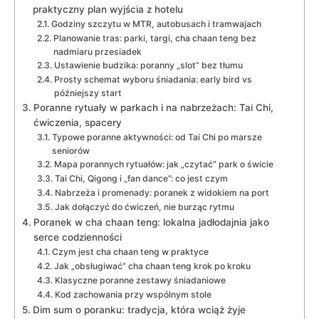
praktyczny plan wyjścia z hotelu
Godziny szczytu w MTR, autobusach i tramwajach
Planowanie tras: parki, targi, cha chaan teng bez
nadmiaru przesiadek
Ustawienie budzika: poranny „slot” bez tłumu
Prosty schemat wyboru śniadania: early bird vs
późniejszy start
Poranne rytuały w parkach i na nabrzeżach: Tai Chi,
ćwiczenia, spacery
Typowe poranne aktywności: od Tai Chi po marsze
seniorów
Mapa porannych rytuałów: jak „czytać” park o świcie
Tai Chi, Qigong i „fan dance”: co jest czym
Nabrzeża i promenady: poranek z widokiem na port
Jak dołączyć do ćwiczeń, nie burząc rytmu
Poranek w cha chaan teng: lokalna jadłodajnia jako
serce codzienności
Czym jest cha chaan teng w praktyce
Jak „obsługiwać” cha chaan teng krok po kroku
Klasyczne poranne zestawy śniadaniowe
Kod zachowania przy wspólnym stole
Dim sum o poranku: tradycja, która wciąż żyje