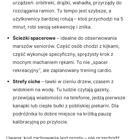
urządzeń: orbitreki, drążki, wahadła, przyrządy do
rozciągania ramion. Tu tempo jest szybsze, a
użytkownicy bardziej rotują – ktoś przychodzi na 5
minut, robi swoją sekwencję i znika.
Ścieżki spacerowe
– idealne do obserwowania
marszów seniorów. Część osób chodzi z kijkami,
część wykonuje specyficzny, sprężysty krok z
mocnym machaniem rękami. To nie „spacer
rekreacyjny”, ale zaplanowany trening cardio.
Strefy ciche
– ławki w cieniu drzew, czasem z
widokiem na wodę. Tu ludzie czytają gazety,
przewijają wiadomości na telefonie, jedzą pierwsze
kanapki lub ciepłe bułki z pobliskiej piekarni. Dla
podróżnika to dobre miejsce na krótką pauzę
kalibracyjną po przylocie.
Uwaga: kod zachowania jest prosty – nie przechodź