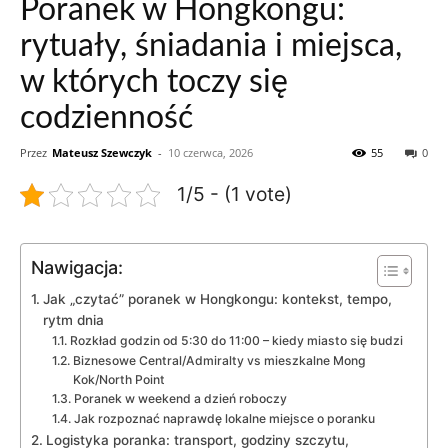
Poranek w Hongkongu:
rytuały, śniadania i miejsca,
w których toczy się
codzienność
Przez
Mateusz Szewczyk
-
10 czerwca, 2026
55
0
1/5 - (1 vote)
Nawigacja:
Jak „czytać” poranek w Hongkongu: kontekst, tempo,
rytm dnia
Rozkład godzin od 5:30 do 11:00 – kiedy miasto się budzi
Biznesowe Central/Admiralty vs mieszkalne Mong
Kok/North Point
Poranek w weekend a dzień roboczy
Jak rozpoznać naprawdę lokalne miejsce o poranku
Logistyka poranka: transport, godziny szczytu,