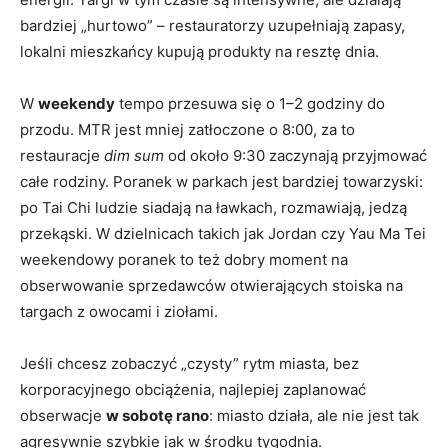
bardziej „hurtowo” – restauratorzy uzupełniają zapasy,
lokalni mieszkańcy kupują produkty na resztę dnia.
W
weekendy
tempo przesuwa się o 1–2 godziny do
przodu. MTR jest mniej zatłoczone o 8:00, za to
restauracje
dim sum
od około 9:30 zaczynają przyjmować
całe rodziny. Poranek w parkach jest bardziej towarzyski:
po Tai Chi ludzie siadają na ławkach, rozmawiają, jedzą
przekąski. W dzielnicach takich jak Jordan czy Yau Ma Tei
weekendowy poranek to też dobry moment na
obserwowanie sprzedawców otwierających stoiska na
targach z owocami i ziołami.
Jeśli chcesz zobaczyć „czysty” rytm miasta, bez
korporacyjnego obciążenia, najlepiej zaplanować
obserwacje
w sobotę rano
: miasto działa, ale nie jest tak
agresywnie szybkie jak w środku tygodnia.