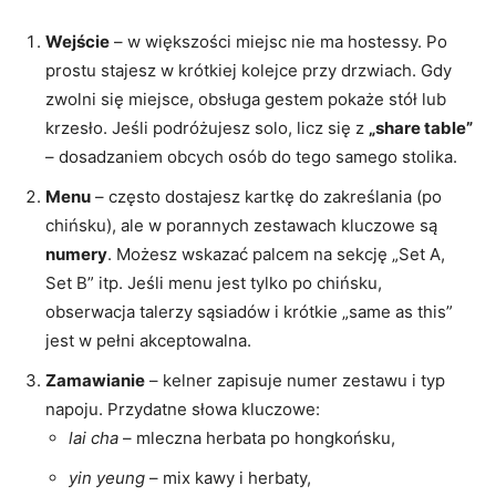
Wejście
– w większości miejsc nie ma hostessy. Po
prostu stajesz w krótkiej kolejce przy drzwiach. Gdy
zwolni się miejsce, obsługa gestem pokaże stół lub
krzesło. Jeśli podróżujesz solo, licz się z
„share table”
– dosadzaniem obcych osób do tego samego stolika.
Menu
– często dostajesz kartkę do zakreślania (po
chińsku), ale w porannych zestawach kluczowe są
numery
. Możesz wskazać palcem na sekcję „Set A,
Set B” itp. Jeśli menu jest tylko po chińsku,
obserwacja talerzy sąsiadów i krótkie „same as this”
jest w pełni akceptowalna.
Zamawianie
– kelner zapisuje numer zestawu i typ
napoju. Przydatne słowa kluczowe:
lai cha
– mleczna herbata po hongkońsku,
yin yeung
– mix kawy i herbaty,