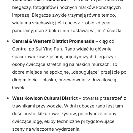
biegaczy, fotografów i nocnych marków kończących
imprezę. Biegacze zwykle trzymają równe tempo,
wielu ma słuchawki; jeśli chcesz zrobić zdjęcie
panoramy, stań z boku i nie zostawaj w „linii” ścieżki.
Central & Western District Promenade
– ciąg od
Central po Sai Ying Pun. Rano widać tu głównie
spacerowiczów z psami, pojedynczych biegaczy i
osoby ćwiczące stretching na niskich murkach. To
dobre miejsce na spokojne, „debugujące” przejście po
długim locie – płasko, przewiewnie, z dużą ilością
ławek.
West Kowloon Cultural District
– otwarta przestrzeń z
trawnikami przy wodzie. W dni robocze rano jest tam
dość pusto: kilku rowerzystów, pojedyncze osoby
ćwiczące jogę, ekipy techniczne przygotowujące
sceny na wieczorne wydarzenia.