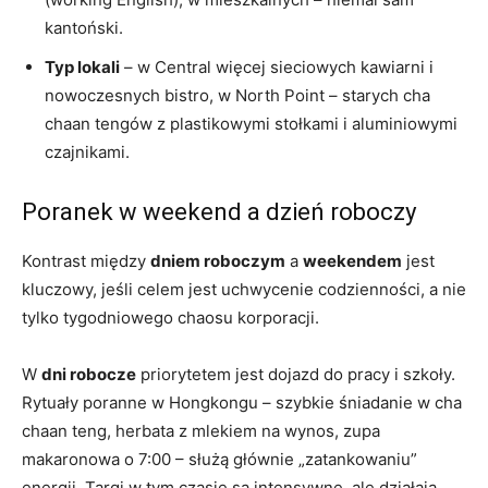
kantoński.
Typ lokali
– w Central więcej sieciowych kawiarni i
nowoczesnych bistro, w North Point – starych cha
chaan tengów z plastikowymi stołkami i aluminiowymi
czajnikami.
Poranek w weekend a dzień roboczy
Kontrast między
dniem roboczym
a
weekendem
jest
kluczowy, jeśli celem jest uchwycenie codzienności, a nie
tylko tygodniowego chaosu korporacji.
W
dni robocze
priorytetem jest dojazd do pracy i szkoły.
Rytuały poranne w Hongkongu – szybkie śniadanie w cha
chaan teng, herbata z mlekiem na wynos, zupa
makaronowa o 7:00 – służą głównie „zatankowaniu”
energii. Targi w tym czasie są intensywne, ale działają