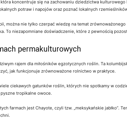
która⁣ koncentruje​ się na zachowaniu dziedzictwa kulturowego​
lokalnych potraw ‌i ⁣napojów⁢ oraz poznać lokalnych rzemieślnikó
 można‌ nie tylko ⁣czerpać wiedzę ⁣na⁤ temat⁢ zrównoważonego ro
.‍ To niezapomniane doświadczenie, ⁤które z pewnością pozosta
armach permakulturowych
dziwym rajem dla miłośników egzotycznych roślin. Ta⁢ kolumbij
czyć, jak ⁢funkcjonuje zrównoważone rolnictwo w praktyce.
e ciekawych ‍gatunków roślin,​ których nie ​spotkamy w codzienn
y pyszne ‌tropikalne owoce.
 tych​ farmach jest Chayote, czyli tzw. „meksykańskie jabłko”. Te
chni.