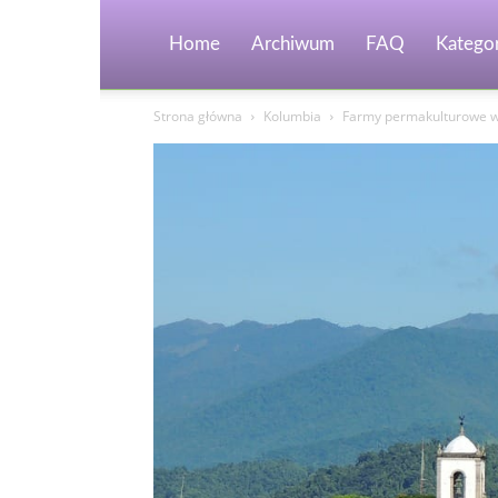
Home
Archiwum
FAQ
Kategor
Strona główna
Kolumbia
Farmy permakulturowe w 