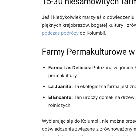
15-30 niesamowitych ‌far
Jeśli kiedykolwiek​ marzyłeś o odwiedzeniu ‍
pięknych krajobrazów, ⁤bogatej kultury i z
podczas podróży
do Kolumbii.
Farmy Permakulturowe w 
Farma Las Delicias:
‍Położona w górach Si
permakultury.
La Juanita:
Ta ekologiczna farma⁤ jest‍ z
El Encanto:
Ten uroczy domek⁤ na drzewie
rolniczych.
Wybierając się‍ do ⁣Kolumbii, ⁤nie można p
doświadczenia związane z zrównoważonym rol