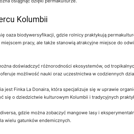
ożna osiągnąć ⁢dzięki permakulturze.
ercu Kolumbii
 się oaza biodywersyfikacji, gdzie ​rolnicy praktykują permaku
są‌ miejscem pracy, ale także stanowią atrakcyjne miejsce do od
można doświadczyć różnorodności ekosystemów, od ​tropikalnyc
 oferuje możliwość ‍nauki oraz​ uczestnictwa w⁢ codziennych dzia
a ‍jest Finka ⁣La Donaira, która specjalizuje ​się w uprawie orga
ć ‌się o dziedzictwie ​kulturowym⁤ Kolumbii ‌i tradycyjnych prakt
diversa,⁢ gdzie⁣ można zobaczyć mangowe lasy⁤ i ⁤eksperymentaln
dla wielu gatunków⁢ endemicznych.