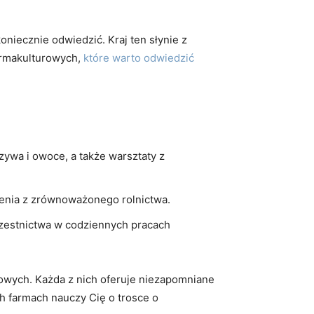
niecznie odwiedzić.‌ Kraj​ ten słynie z
permakulturowych,
które warto odwiedzić
ywa i‌ owoce, a także warsztaty ‌z
kolenia z zrównoważonego rolnictwa.
zestnictwa⁣ w ⁤codziennych pracach
urowych. Każda z nich oferuje niezapomniane
 farmach nauczy⁤ Cię o trosce​ o