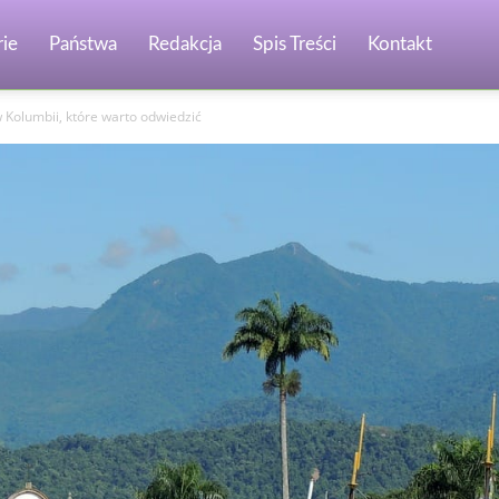
ie
Państwa
Redakcja
Spis Treści
Kontakt
Kolumbii, które warto odwiedzić