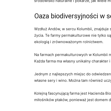
środowisko naturalne i pokarze, jak wiele m
Oaza biodiversyjności w s
Wzdłuż⁢ Andów, ‍w sercu Kolumbii, znajduje​
życia. Te​ farmy permakulturowe ​nie tylko 
ekologią i zrównoważonym rolnictwem.
Na farmach permakulturowych w ⁣Kolumbii‍ 
Każda farma ma własny unikalny⁢ charakter i
Jednym ​z‍ najlepszych miejsc do ​odwiedzeni
własne sery i ‌wino. Można tam ‌również uczy
Kolejną fascynującą farma jest Hacienda Bio
‌miłośników⁤ ptaków, ponieważ jest ‍domem 