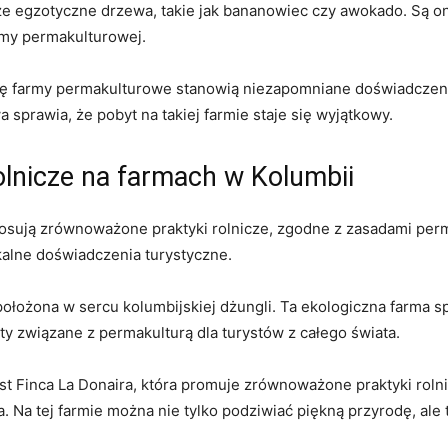
 egzotyczne drzewa, takie jak ‍bananowiec czy awokado. Są one 
rmy permakulturowej.
bię farmy permakulturowe stanowią niezapomniane doświadczenie.
prawia, że pobyt na takiej farmie staje⁢ się wyjątkowy.
lnicze​ na farmach w Kolumbii
 stosują⁣ zrównoważone praktyki rolnicze, zgodne z zasadami ​perm
ikalne doświadczenia turystyczne.
a, położona w sercu kolumbijskiej dżungli.⁣ Ta ekologiczna⁣ farma
y związane⁤ z permakulturą dla turystów z całego⁣ świata.
 Finca La Donaira, która ⁤promuje ⁤zrównoważone praktyki rol
la. Na tej farmie można nie‌ tylko podziwiać piękną przyrodę, ⁤ale t