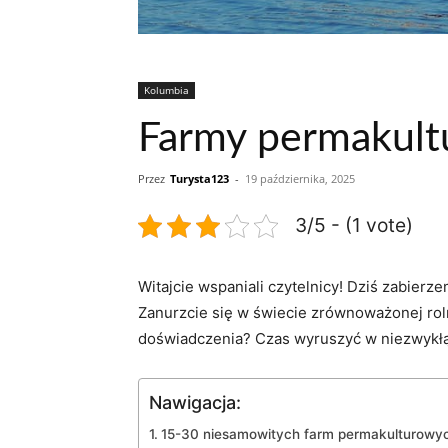
Kolumbia
Farmy permakult
Przez
Turysta123
-
19 października, 2025
3/5 - (1 vote)
Witajcie wspaniali⁢ czytelnicy! Dziś zabier
⁣Zanurzcie się w​ świecie zrównoważonej roln
doświadczenia?⁢ Czas ⁢wyruszyć w niezwykł
Nawigacja:
15-30 niesamowitych ‌farm⁣ permakulturowyc