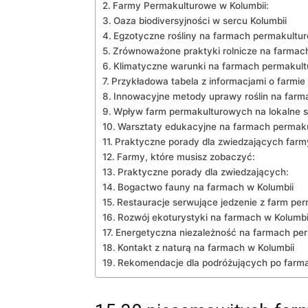
Farmy Permakulturowe w Kolumbii:
Oaza biodiversyjności w sercu Kolumbii
Egzotyczne rośliny na‌ farmach permakultu
Zrównoważone ​praktyki rolnicze​ na farmac
Klimatyczne warunki na farmach permakult
Przykładowa tabela z informacjami o‍ farmie
Innowacyjne⁢ metody ⁤uprawy⁤ roślin na ‌fa
Wpływ farm permakulturowych⁤ na ⁤lokalne 
Warsztaty edukacyjne na ⁤farmach permak
Praktyczne porady ⁤dla ​zwiedzających ​farm
Farmy, które musisz​ zobaczyć:
Praktyczne porady ⁢dla zwiedzających:
Bogactwo fauny na ⁣farmach⁣ w Kolumbii
Restauracje serwujące jedzenie⁤ z​ farm p
Rozwój ekoturystyki⁣ na farmach w Kolumbi
Energetyczna niezależność​ na farmach p
Kontakt z naturą na⁢ farmach ⁤w Kolumbii
Rekomendacje ‍dla podróżujących po​ far