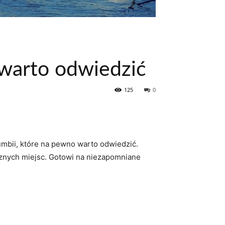
warto odwiedzić
125
0
lumbii, które na pewno warto odwiedzić.
znych​ miejsc.‍ Gotowi na niezapomniane⁤