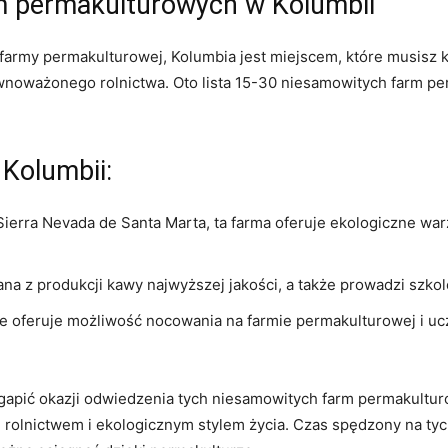
m⁣ permakulturowych⁤ w Kolumbii
farmy⁤ permakulturowej, ‌Kolumbia jest miejscem,⁤ które musisz ko
równoważonego rolnictwa. Oto lista 15-30 niesamowitych ⁣farm 
Kolumbii:
erra ⁢Nevada de ⁣Santa Marta, ta farma oferuje‍ ekologiczne‍ warz
nana z produkcji‌ kawy najwyższej jakości, a​ także⁢ prowadzi sz
 oferuje ⁣możliwość‌ nocowania na farmie permakulturowej⁤ i uc
rzegapić okazji odwiedzenia tych niesamowitych farm ⁤permakult
nictwem i​ ekologicznym stylem życia. ‍Czas ​spędzony na tych