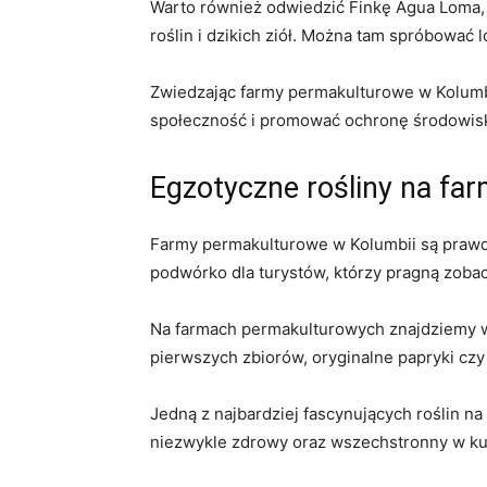
Warto ​również odwiedzić Finkę Agua ⁤Loma, 
roślin i dzikich ⁣ziół. Można tam spróbować 
Zwiedzając farmy permakulturowe ​w Kolumbii,
społeczność i promować ochronę środowiska
Egzotyczne rośliny na‌ f
Farmy ⁤permakulturowe⁢ w Kolumbii są ‌praw
podwórko dla ‍turystów, którzy pragną zoba
Na farmach permakulturowych znajdziemy wiel
pierwszych​ zbiorów, oryginalne⁣ papryki​ cz
Jedną z najbardziej fascynujących‍ roślin na
niezwykle zdrowy oraz wszechstronny w ku