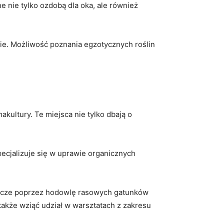
nie ‌tylko ozdobą dla oka, ale również
 ‍Możliwość ⁢poznania ​egzotycznych⁤ roślin
akultury. Te miejsca nie⁤ tylko dbają o
 specjalizuje się w uprawie organicznych
nicze​ poprzez hodowlę‌ rasowych gatunków
akże⁢ wziąć​ udział ⁢w‌ warsztatach z​ zakresu