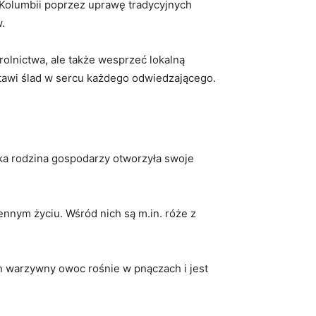
 Kolumbii⁤ poprzez uprawę‍ tradycyjnych
w.
lnictwa, ‍ale także⁢ wesprzeć⁣ lokalną
wi‌ ślad ​w sercu każdego⁤ odwiedzającego.
ska rodzina gospodarzy otworzyła swoje
ym‍ życiu. Wśród nich są m.in. róże⁣ z⁣
n warzywny owoc rośnie w ⁢pnączach i ​jest‍