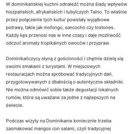
W dominikańskiej kuchni odnaleźć można ⁣ślady wpływów
hiszpańskich, afrykańskich i tubylczych Taíno. To właśnie
przez połączenie tych kultur ⁢powstały wyjątkowe
‌potrawy, takie ⁢jak mofongo, sancocho ‍czy ⁤tostones.
Każdy ⁣kęs przenosi nas w inne czasy i daje‍ możliwość‍
odczuć aromaty tropikalnych ​owoców i przypraw.
Dominikańczycy słyną z⁤ gościnności i chętnie dzielą się
swoimi​ smakami‍ z turystami. W miejscowych ​
restauracjach można spróbować tradycyjnych‌ dań,
przygotowywanych z dbałością o‍ autentyczne ⁢składniki.
Nie można odmówić⁤ sobie także degustacji⁣ lokalnych
‍rumów, które są uważane za jedne z najlepszych na
świecie.
Podczas ‌wizyty na Dominikanie​ koniecznie ⁢trzeba⁢
zasmakować mangos ⁣con salami,​ czyli tradycyjnej