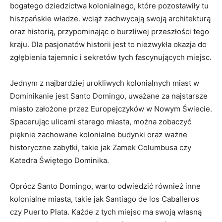
bogatego dziedzictwa⁤ kolonialnego, które ​pozostawiły tu
hiszpańskie ‌władze. wciąż‍ zachwycają swoją architekturą
oraz ⁤historią, ⁤przypominając o burzliwej przeszłości tego
kraju.‌ Dla ⁤pasjonatów historii jest‌ to⁤ niezwykła okazja do
⁣zgłębienia tajemnic i ⁤sekretów ⁣tych fascynujących ‌miejsc.
Jednym z ​najbardziej urokliwych kolonialnych​ miast w
Dominikanie ⁣jest Santo ⁤Domingo, uważane za najstarsze
miasto ​założone przez Europejczyków ​w Nowym Świecie.
Spacerując ulicami starego miasta, można ‍zobaczyć
⁤pięknie zachowane kolonialne budynki oraz ważne
historyczne zabytki, takie jak Zamek Columbusa czy
Katedra ​Świętego ‍Dominika.
Oprócz‍ Santo Domingo, warto odwiedzić również inne
kolonialne miasta, takie jak Santiago de los‌ Caballeros
czy ⁣Puerto ‍Plata. Każde z tych ⁣miejsc ma swoją własną