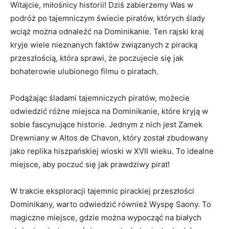
Witajcie,⁤ miłośnicy historii!⁢ Dziś zabierzemy Was w
‌podróż⁤ po tajemniczym⁢ świecie piratów, których ślady
wciąż​ można odnaleźć na Dominikanie.⁤ Ten rajski kraj
kryje​ wiele nieznanych faktów związanych z‍ piracką
przeszłością, która sprawi, że ‍poczujecie⁣ się jak
bohaterowie ulubionego filmu o piratach.
Podążając śladami ​tajemniczych⁣ piratów, ⁤możecie
odwiedzić różne miejsca ​na Dominikanie, które kryją w
sobie ‌fascynujące‍ historie.⁣ Jednym z nich ⁤jest ‍Zamek⁤
Drewniany w ​Altos de ‍Chavon, który⁤ został zbudowany
jako replika hiszpańskiej wioski w‌ XVII wieku.‍ To idealne⁢
miejsce,‌ aby⁢ poczuć się jak ​prawdziwy pirat!
W trakcie eksploracji tajemnic pirackiej przeszłości
‌Dominikany, warto odwiedzić również Wyspę Saony. To
magiczne miejsce,‌ gdzie ⁤można wypocząć na białych