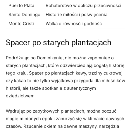
Puerto Plata
Bohaterstwo ‌w obliczu przeciwności
Santo Domingo
Historie miłości⁢ i ⁤poświęcenia
Monte Cristi
Walka ⁢o ​równość i godność
Spacer po ​starych​ plantacjach
Podróżując po Dominikanie, nie można zapomnieć o
starych plantacjach, ⁢które odzwierciedlają ‍bogatą‍ historię
tego kraju. Spacer po plantacjach kawy, trzciny cukrowej
czy kakao to​ nie ​tylko wyjątkowa przygoda dla miłośników
‍historii, ale ⁣także spotkanie ‍z autentycznym
dziedzictwem.
Wędrując po ⁢zabytkowych⁣ plantacjach, ​można‌ poczuć⁣
magię​ minionych ⁣epok i ​zanurzyć się w klimacie dawnych
czasów.‍ Rzucenie okiem na dawne maszyny,‌ narzędzia