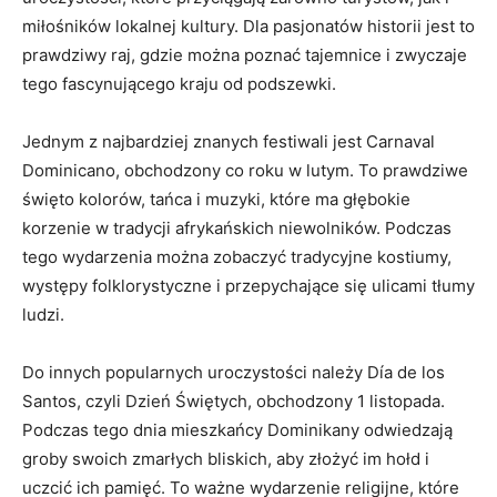
miłośników lokalnej kultury. ⁢Dla pasjonatów historii jest to​
prawdziwy⁣ raj,​ gdzie można​ poznać tajemnice i⁣ zwyczaje
tego fascynującego ‍kraju od podszewki.
Jednym z najbardziej‌ znanych ⁢festiwali jest Carnaval
Dominicano,⁢ obchodzony co ⁤roku w lutym. To prawdziwe
święto kolorów, ⁤tańca​ i⁣ muzyki, które​ ma ⁤głębokie
‌korzenie w tradycji afrykańskich niewolników. Podczas
tego wydarzenia można ⁣zobaczyć tradycyjne kostiumy,
występy folklorystyczne i przepychające się ​ulicami tłumy
ludzi.
Do innych ⁣popularnych uroczystości należy ⁢Día‍ de los
‍Santos, czyli Dzień Świętych, obchodzony⁢ 1 listopada.‍
Podczas tego dnia mieszkańcy Dominikany​ odwiedzają
groby​ swoich zmarłych ⁢bliskich, aby złożyć im hołd i
uczcić ich pamięć. To⁢ ważne wydarzenie ‍religijne, ‌które