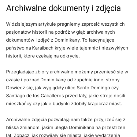
Archiwalne dokumenty i ⁤zdjęcia
W dzisiejszym⁢ artykule pragniemy zaprosić wszystkich
pasjonatów‍ historii​ na podróż w głąb archiwalnych‍
dokumentów i zdjęć z Dominikany. To fascynujące
państwo na Karaibach ‍kryje wiele tajemnic ‍i niezwykłych
historii, które czekają na odkrycie.
Przeglądając zbiory archiwalne ⁣możemy⁣ przenieść się w​
czasie i poznać Dominikanę od zupełnie ⁤innej strony.
Dowiedz się, ‌jak wyglądały​ ulice Santo Domingo ​czy
Santiago de ⁣los Caballeros przed laty,⁢ jakie stroje nosili
mieszkańcy czy ⁣jakie budynki ⁣zdobiły krajobraz ⁤miast.
Archiwalne zdjęcia pozwalają nam także przyjrzeć się ⁤z
bliska ​zmianom, ⁤jakim uległa⁣ Dominikana na⁢ przestrzeni​
lat. Zobacz, jak rozwijały się⁢ miasta, jakie wydarzenia⁤