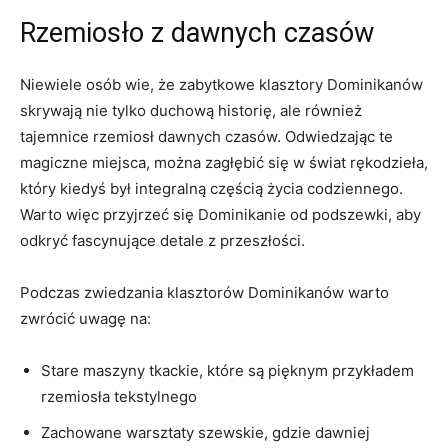
Rzemiosło ⁤z dawnych czasów
Niewiele osób ⁣wie, że‍ zabytkowe klasztory ⁣Dominikanów
skrywają nie tylko duchową historię,​ ale ​również
tajemnice‍ rzemiosł‌ dawnych ​czasów. ‌Odwiedzając te
magiczne miejsca, ⁢można zagłębić⁢ się ⁣w świat ‌rękodzieła,‍
który⁣ kiedyś był ‍integralną częścią życia codziennego.
Warto więc ‍przyjrzeć się Dominikanie ‍od⁢ podszewki, aby
odkryć fascynujące detale z przeszłości.
Podczas zwiedzania klasztorów Dominikanów ⁣warto
zwrócić uwagę na:
Stare maszyny tkackie, które są pięknym przykładem
rzemiosła tekstylnego
Zachowane ⁣warsztaty ⁣szewskie, gdzie dawniej