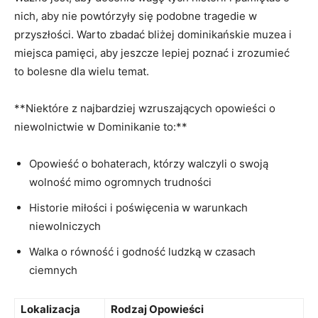
nich, aby nie powtórzyły się podobne tragedie w⁢
przyszłości. Warto​ zbadać⁤ bliżej dominikańskie muzea i
‍miejsca pamięci,‍ aby jeszcze lepiej poznać ‍i⁣ zrozumieć
‌to bolesne dla wielu‍ temat.
**Niektóre z najbardziej⁤ wzruszających opowieści⁤ o​
niewolnictwie w Dominikanie⁤ to:**
Opowieść o bohaterach, ⁢którzy‌ walczyli o swoją
wolność ‌mimo ogromnych trudności
Historie miłości i poświęcenia ‌w ⁣warunkach
⁤niewolniczych
Walka o⁢ równość i⁤ godność ludzką w‌ czasach
ciemnych
Lokalizacja
Rodzaj⁢ Opowieści