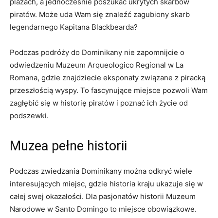
plażach,⁤ a jednocześnie ⁣poszukać ukrytych skarbów
piratów. Może uda Wam się znaleźć ⁢zagubiony ‍skarb
legendarnego‌ Kapitana Blackbearda?
Podczas podróży ‌do Dominikany nie zapomnijcie⁤ o
odwiedzeniu Muzeum Arqueologico Regional w‍ La
Romana, gdzie znajdziecie eksponaty​ związane z piracką
przeszłością⁣ wyspy. To fascynujące​ miejsce pozwoli⁣ Wam
zagłębić się w historię ⁤piratów i poznać ich życie od
podszewki.
Muzea pełne historii
Podczas zwiedzania Dominikany można odkryć wiele
interesujących miejsc, ⁣gdzie historia kraju ukazuje ​się w​
całej swej​ okazałości. Dla pasjonatów historii ‌Muzeum
Narodowe w‍ Santo‍ Domingo to miejsce obowiązkowe.⁤