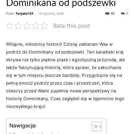
Dominikana od podszewki
Przez
Turysta123
-
19 stycznia, 2026
85
0
Rate this post
Witajcie, miłośnicy historii! Dzisiaj⁤ zabieram Was w⁤
podróż do​ Dominikany od podszewki. Ten‌ karaibski kraj
skrywa⁣ nie tylko⁢ piękne ⁤plaże ‍i egzotyczną ⁢przyrodę,⁣ ale
także ⁤fascynującą ⁢historię, która ‌sprawi,⁤ że zakochacie
się w tym miejscu ⁣jeszcze⁣ bardziej. Przygotujcie się na
pełną⁢ emocji podróż przez czas i przestrzeń, ​która
otworzy przed Wami zupełnie nowe⁢ perspektywy‌ na
historię Dominikany.⁤ Czas zagłębić ⁢się w tajemnice tego
niezwykłego kraju!
Nawigacja: