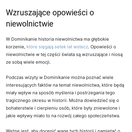
Wzruszające opowieści o
⁤niewolnictwie
W Dominikanie historia niewolnictwa‍ ma głębokie
korzenie,
które sięgają setek‍ lat wstecz
.⁣ Opowieści o
niewolnictwie w tej⁤ części⁢ świata⁣ są wzruszające i niosą
ze‌ sobą wiele emocji.
Podczas wizyty w Dominikanie można⁣ poznać wiele
interesujących faktów​ na temat ​niewolnictwa, które będą
miały wpływ na sposób myślenia ​i postrzegania ⁣tego
tragicznego okresu​ w historii.⁤ Można dowiedzieć się o⁤
bohaterstwie i cierpieniu osób, ‍które ⁤były zniewolone i ​
jakie ‌wpływy⁣ miało to ​na‌ rozwój całego społeczeństwa.
Ważne jest, aby docenić ‍wagę tych historii i ‌pamiętać o