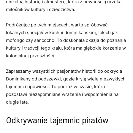
unikalną historię i atmosferę, która z ⁢pewnością​ urzeka
miłośników‍ kultury i dziedzictwa.
Podróżując‍ po tych miejscach, warto spróbować
⁤lokalnych⁢ specjałów kuchni dominikańskiej, ⁢takich jak
mofongo czy⁢ sancocho. To doskonała okazja do ⁢poznania
kultury i‌ tradycji tego kraju, ‌która ma​ głębokie korzenie w
kolonialnej ​przeszłości.
Zapraszamy wszystkich pasjonatów ⁢historii ​do odkrycia
Dominikany​ od‌ podszewki, gdzie kryją ⁢wiele niezwykłych
tajemnic i opowieści. To ⁢podróż ⁣w czasie, która
pozostawi niezapomniane wrażenia i wspomnienia na
długie​ lata.
Odkrywanie tajemnic‍ piratów