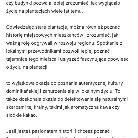
czy budynki ‍pozwala⁤ lepiej ‌zrozumieć, jak wyglądało
życie na plantacjach wiele lat temu.
Odwiedzając stare plantacje, można ⁢również​ poznać
historię ⁣miejscowych‍ mieszkańców i zrozumieć, jak
⁣ważną rolę odgrywali w rozwoju regionu. Spotkanie z
lokalnymi przewodnikami pozwoli lepiej poznać
‌tajemnice tego miejsca i usłyszeć ⁢fascynujące opowieści
o życiu na plantacji.
to ⁢wyjątkowa okazja do poznania ⁤autentycznej⁣ kultury
dominikańskiej i⁣ zanurzenia się⁣ w lokalnym życiu. To⁣
także ‌doskonała ‍okazja do delektowania się naturalnymi
skarbami tej ​krainy, takimi‌ jak aromatyczna kawa czy
słodkie‍ kakao.
Jeśli jesteś​ pasjonatem⁣ historii i chcesz poznać