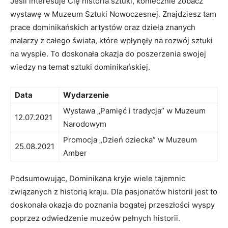
Jeśli interesuje Cię historia sztuki, koniecznie zobacz
wystawę w Muzeum Sztuki Nowoczesnej. Znajdziesz​ tam
⁣prace dominikańskich artystów ​oraz dzieła ⁣znanych
malarzy ​z całego świata, które wpłynęły na rozwój sztuki
na wyspie. To ‌doskonała okazja⁣ do poszerzenia swojej
wiedzy‍ na⁢ temat ‌sztuki dominikańskiej.
Data
Wydarzenie
Wystawa „Pamięć i tradycja” w Muzeum​
12.07.2021
Narodowym
Promocja „Dzień dziecka” w Muzeum
25.08.2021
Amber
Podsumowując, Dominikana kryje‌ wiele tajemnic
związanych z historią kraju. ⁣Dla pasjonatów​ historii ⁤jest to
doskonała​ okazja do⁣ poznania ⁢bogatej‍ przeszłości wyspy
poprzez ​odwiedzenie ‍muzeów⁣ pełnych historii.