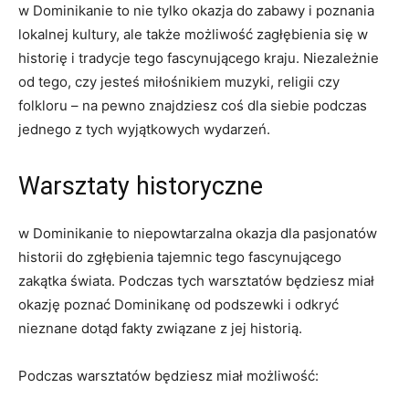
w Dominikanie to ⁢nie tylko⁢ okazja do ⁢zabawy i‍ poznania
lokalnej kultury, ale także możliwość zagłębienia się w
historię i tradycje tego fascynującego‍ kraju. Niezależnie
od tego,‌ czy jesteś ‌miłośnikiem ⁣muzyki,⁢ religii czy
folkloru – na pewno znajdziesz coś ⁤dla siebie podczas
jednego z ⁣tych wyjątkowych wydarzeń.
Warsztaty historyczne
⁣w Dominikanie ‌to niepowtarzalna okazja dla‍ pasjonatów
historii do zgłębienia tajemnic⁣ tego‍ fascynującego
zakątka świata. ⁣Podczas ⁤tych warsztatów będziesz miał
‌okazję ‌poznać Dominikanę od podszewki i ⁤odkryć
⁤nieznane dotąd fakty​ związane z jej historią.
Podczas warsztatów ⁤będziesz miał ⁣możliwość: