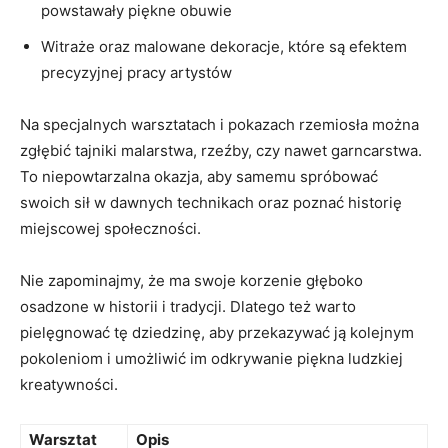
powstawały piękne‍ obuwie
Witraże oraz malowane dekoracje, które są efektem
precyzyjnej ⁢pracy ⁢artystów
Na specjalnych⁣ warsztatach i pokazach rzemiosła⁣ można
zgłębić ​tajniki ‌malarstwa, rzeźby, czy nawet⁣ garncarstwa.
To⁢ niepowtarzalna ⁤okazja, aby samemu ​spróbować
swoich sił w ‌dawnych technikach⁣ oraz ⁣poznać historię⁢
miejscowej społeczności.
Nie zapominajmy, że‍ ma swoje‍ korzenie ⁤głęboko‌
osadzone w historii i tradycji. Dlatego też​ warto
‌pielęgnować tę ‍dziedzinę,‍ aby przekazywać ją ​kolejnym ​
pokoleniom i umożliwić im ⁤odkrywanie piękna ‌ludzkiej
kreatywności.
Warsztat
Opis