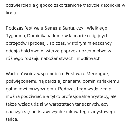
odzwierciedla ​głęboko ‍zakorzenione tradycje​ katolickie w⁣
kraju.
Podczas festiwalu⁢ Semana Santa,⁢ czyli Wielkiego
Tygodnia, Dominikana tonie w klimacie religijnych
obrzędów i procesji.‌ To czas, w‍ którym​ mieszkańcy
⁤oddają hołd swojej‌ wierze⁢ poprzez ⁣uczestnictwo w
różnego ⁤rodzaju‌ nabożeństwach i modlitwach.
Warto ‍również wspomnieć o‍ Festiwalu⁢ Merengue,
poświęconemu najbardziej znanemu dominikańskiemu
gatunkowi muzycznemu.⁤ Podczas tego wydarzenia
‌można​ podziwiać ⁤nie tylko profesjonalne występy, ‍ale
⁣także wziąć udział w warsztatach ⁢tanecznych, aby⁢
nauczyć ⁢się podstawowych kroków tego zmysłowego
tańca.