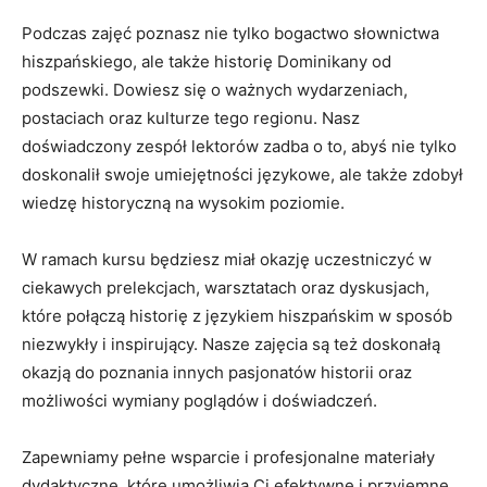
Podczas zajęć‍ poznasz​ nie tylko bogactwo‌ słownictwa
hiszpańskiego, ale ⁤także⁤ historię Dominikany od
podszewki.⁢ Dowiesz się ‍o ⁣ważnych wydarzeniach, ​
postaciach oraz kulturze tego regionu. Nasz
doświadczony ‌zespół lektorów zadba o‌ to, abyś nie tylko⁤
doskonalił swoje⁣ umiejętności językowe, ale⁣ także zdobył
wiedzę historyczną na wysokim poziomie.
W ⁣ramach kursu będziesz miał okazję ​uczestniczyć w
ciekawych prelekcjach, warsztatach oraz dyskusjach,
które⁤ połączą historię z językiem hiszpańskim ⁣w sposób⁢
niezwykły i inspirujący. ‌Nasze⁣ zajęcia są też doskonałą
okazją ⁣do poznania ‌innych​ pasjonatów historii ​oraz
możliwości wymiany poglądów i doświadczeń.
Zapewniamy pełne wsparcie‍ i profesjonalne materiały
dydaktyczne, które umożliwią ‌Ci efektywne i⁢ przyjemne