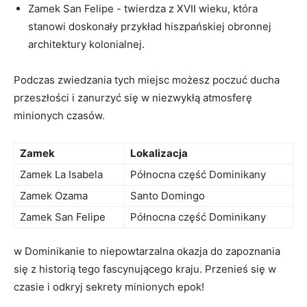
Zamek San‍ Felipe ‌- twierdza z XVII‌ wieku, która
stanowi doskonały przykład hiszpańskiej ‍obronnej
architektury kolonialnej.
Podczas⁢ zwiedzania⁣ tych ‌miejsc⁣ możesz poczuć ducha
przeszłości i zanurzyć się w niezwykłą atmosferę
minionych czasów.
Zamek
Lokalizacja
Zamek La Isabela
Północna część ⁣Dominikany
Zamek Ozama
Santo Domingo
Zamek San ⁢Felipe
Północna⁢ część⁢ Dominikany
⁢w Dominikanie to niepowtarzalna ‌okazja ‌do ​zapoznania
się z historią ⁤tego fascynującego kraju. Przenieś się‍ w
czasie⁣ i odkryj ‍sekrety minionych epok!