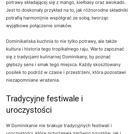
potrawy ‍składającej ​się ‌z‍ mango, kiełbasy oraz awokado.
Jest⁤ to⁤ doskonały ⁣przykład‌ na to, jak różnorodne składniki
potrafią harmonijnie współgrać ze sobą, tworząc​
wyjątkowe połączenie ⁤smaków.
Dominikańska kuchnia ⁣to nie tylko⁤ potrawy, ale ‌także
kultura i historia tego tropikalnego ⁤raju. Warto zapoznać
się z tradycjami⁢ kulinarnej Dominikany,⁤ by poznać
głębszy sens i⁢ smak tego miejsca. Każdy⁤ skosztowany
posiłek to podróż w ‍czasie‍ i ‍przestrzeni, która pozostawi
‍niezapomniane wrażenia.
Tradycyjne⁤ festiwale ​i
uroczystości
W Dominikanie nie brakuje tradycyjnych festiwali i
⁣uroczystości, które‌ przyciągają zarówno turystów, jak⁣ i