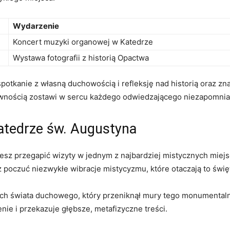
Wydarzenie
Koncert ‍muzyki organowej w Katedrze
Wystawa fotografii ⁣z historią Opactwa
e spotkanie⁣ z własną duchowością i refleksję⁢ nad historią ​oraz
z pewnością zostawi w sercu‍ każdego odwiedzającego niezapomni
tedrze św.‍ Augustyna
możesz przegapić wizyty‌ w jednym z najbardziej mistycznych‌ mie
sz poczuć niezwykłe ⁢wibracje mistycyzmu, które otaczają to świę
h świata duchowego, który ‌przeniknął mury tego⁣ monumentalne
ie ⁣i ‌przekazuje głębsze, metafizyczne treści.