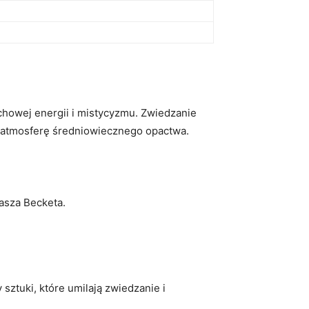
uchowej⁣ energii i mistycyzmu. Zwiedzanie
​ atmosferę‌ średniowiecznego opactwa.
asza⁢ Becketa.
ztuki, które umilają ⁤zwiedzanie i