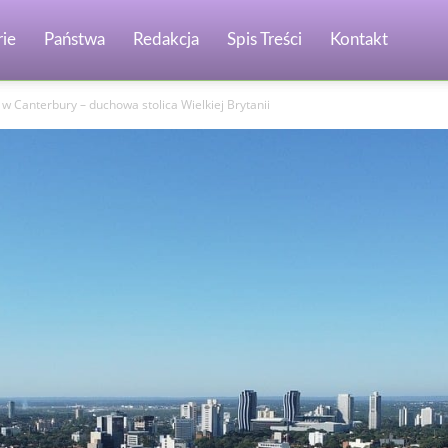
ie
Państwa
Redakcja
Spis Treści
Kontakt
w Canterbury – duchowa stolica Wielkiej Brytanii