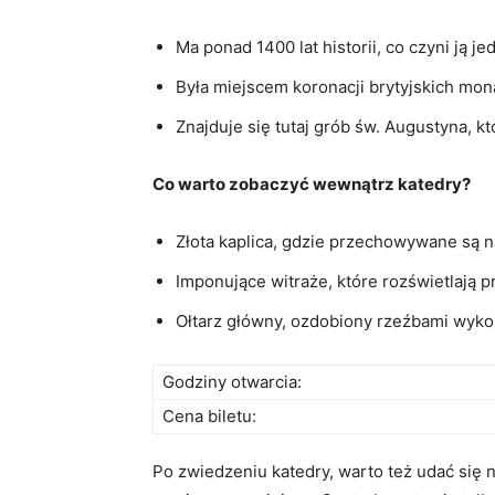
Ma ponad ⁣1400 lat historii, co czyni ją 
Była miejscem koronacji brytyjskich​ mo
Znajduje się tutaj grób ‌św. Augustyna, k
Co warto zobaczyć wewnątrz katedry?
Złota kaplica, gdzie przechowywane są n
Imponujące witraże, które rozświetlają​ p
Ołtarz główny,‍ ozdobiony rzeźbami wyko
Godziny otwarcia:
Cena biletu:
Po ⁣zwiedzeniu katedry, ‌warto też udać ​się