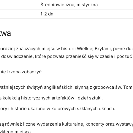
Średniowieczna, mistyczna
1-2 dni
twa
rdziej‍ znaczących miejsc ‌w historii Wielkiej Brytanii, pełne⁢ d
doświadczenie, które pozwala ‌przenieść się w​ czasie i poczuć
nie trzeba zobaczyć:
ważniejszych świątyń anglikańskich, słynną z ⁣grobowca św. Tom
lekcją historycznych artefaktów i‌ dzieł⁣ sztuki.
zory i historie ukazane w kolorowych szklanych oknach.
 również liczne wydarzenia kulturalne,‍ koncerty oraz wystawy s
wykłego miejsca.