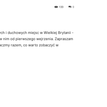
133
0
i⁤ duchowych miejsc w Wielkiej⁢ Brytanii‌ -‌
ię w nim ​od ‍pierwszego ​wejrzenia. Zapraszam
obaczmy razem, ‍co warto ⁢zobaczyć w