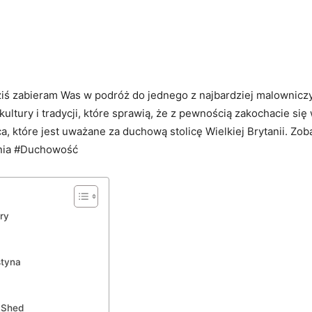
ś zabieram Was w podróż do jednego z najbardziej malowniczych 
 kultury‍ i tradycji, które ⁤sprawią, że⁣ z pewnością zakochacie ⁢s
 które jest⁤ uważane ⁤za ⁤duchową stolicę ‍Wielkiej ⁤Brytanii. Z
ania #Duchowość
ry
styna
 Shed