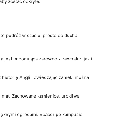
aby zostać⁤ odkryte.
 to podróż w​ czasie,⁢ prosto do ducha
 jest​ imponująca zarówno z zewnątrz, jak i
historię Anglii.​ Zwiedzając ⁣zamek, można
limat.⁣ Zachowane kamienice, urokliwe
pięknymi ogrodami. Spacer po ​kampusie