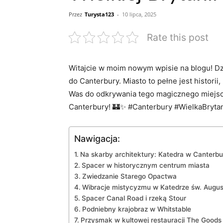
Przez
Turysta123
-
10 lipca, 2025
Rate this post
Witajcie w moim ​nowym wpisie na blogu! Dzi
do Canterbury.‌ Miasto to pełne jest historii,
Was ​do‍ odkrywania tego magicznego miejsca,
Canterbury! 🏰✨ #Canterbury #WielkaBryt
Nawigacja:
Na skarby architektury: Katedra w Canterbu
Spacer w ‌historycznym centrum miasta
Zwiedzanie ‌Starego Opactwa
Wibracje mistycyzmu w Katedrze św.‍ Augu
Spacer ‌Canal‍ Road i rzeką Stour
Podniebny krajobraz w Whitstable
Przysmak w kultowej⁤ restauracji The Goods