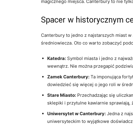
magicznego miejsca. Canterbury to⁢ nie tylko 
Spacer w ‌historycznym c
Canterbury to​ jedno z najstarszych miast w A
średniowiecza. Oto co warto zobaczyć podc
Katedra:
‌Symbol miasta i jedno z najważ
wewnątrz. Nie można⁢ przegapić podziwian
Zamek ​Canterbury:
Ta imponująca fortyf
dowiedzieć ‌się więcej ⁢o jego roli w śre
Stare Miasto:
Przechadzając się uliczkam
sklepiki i ‍przytulne⁢ kawiarnie sprawiają
Uniwersytet w ‍Canterbury:
Jedna z najs
uniwersyteckim to wyjątkowe ‍doświadcze