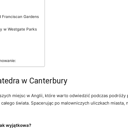
d Franciscan Gardens
y‌ w Westgate Parks
mowanie:
Katedra w Canterbury
ych miejsc⁤ w Anglii,⁢ które warto odwiedzić ​podczas podróży po 
z ‌całego świata. Spacerując po malowniczych‌ uliczkach miasta, n
 tak wyjątkowa?