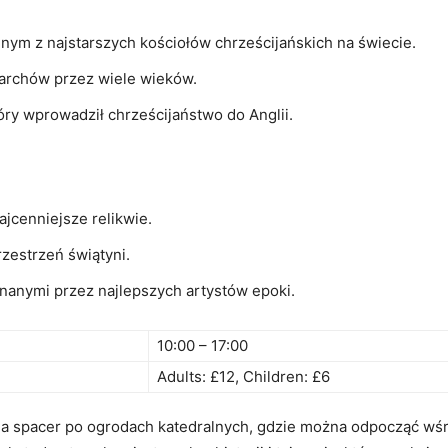
jednym z najstarszych kościołów chrześcijańskich⁤ na świecie.
narchów przez wiele wieków.
tóry wprowadził chrześcijaństwo do Anglii.
ajcenniejsze relikwie.
rzestrzeń świątyni.
nanymi przez najlepszych artystów epoki.
10:00 – 17:00
Adults: ​£12, Children: ‌£6
 na spacer ⁣po ogrodach katedralnych, gdzie‍ można odpocząć wśró