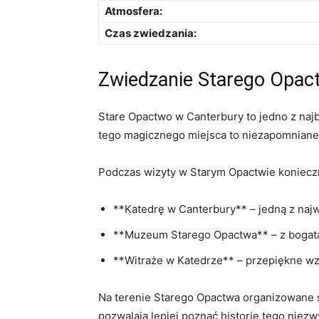
Atmosfera:
Czas ⁣zwiedzania:
Zwiedzanie ‌Starego Opac
Stare ⁤Opactwo w Canterbury to jedno z najba
tego magicznego‍ miejsca to niezapomniane 
Podczas wizyty ⁢w Starym Opactwie koniecz
**Katedrę w Canterbury** – jedną ⁣z naj
**Muzeum Starego Opactwa** – z bogatą ko
**Witraże w ⁣Katedrze** – przepiękne‍ w
Na​ terenie Starego Opactwa organizowane są
pozwalają‌ lepiej poznać historię‍ tego niez