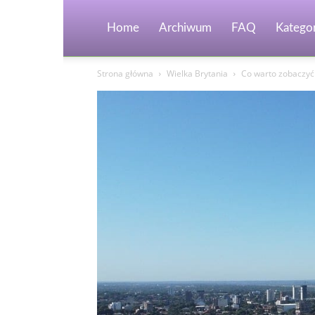
Home
Archiwum
FAQ
Kategor
Strona główna
Wielka Brytania
Co warto zobaczyć 