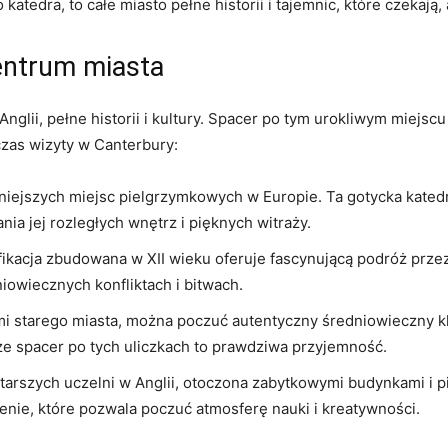
katedra, to całe miasto pełne historii ⁣i tajemnic, które czekają, 
entrum miasta
nglii, pełne historii i kultury.​ Spacer po tym urokliwym ‍miejscu
zas wizyty w Canterbury:
niejszych miejsc pielgrzymkowych w Europie. Ta gotycka katedra
ia jej rozległych wnętrz i pięknych witraży.
ikacja zbudowana w XII wieku oferuje fascynującą podróż przez 
dniowiecznych konfliktach i bitwach.
i​ starego miasta,​ można ‍poczuć ‌autentyczny średniowieczny k
, że spacer po​ tych uliczkach to⁤ prawdziwa przyjemność.
tarszych uczelni w Anglii, otoczona zabytkowymi budynkami ‌i​ 
nie, które pozwala poczuć atmosferę nauki‌ i kreatywności.