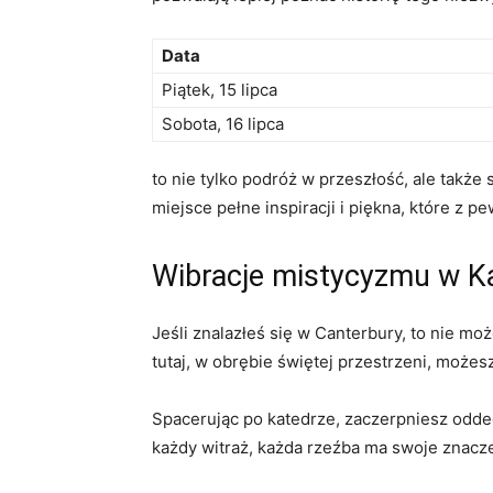
Data
Piątek, 15 lipca
Sobota, 16 lipca
to nie tylko podróż w ‍przeszłość, ​ale takż
miejsce‌ pełne inspiracji i piękna, które⁣ 
Wibracje mistycyzmu w Ka
Jeśli znalazłeś się⁤ w ​Canterbury, to ‌nie 
‍tutaj, w obrębie ‌świętej przestrzeni, może
Spacerując po katedrze, zaczerpniesz oddec
każdy witraż, każda rzeźba ma swoje znaczen