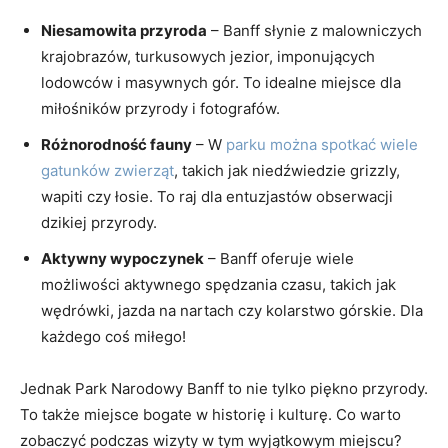
Niesamowita przyroda
– Banff‌ słynie z malowniczych
krajobrazów, turkusowych jezior, ⁢imponujących
lodowców i masywnych gór. To ⁤idealne ⁢miejsce dla
‍miłośników ‍przyrody i fotografów.
Różnorodność fauny
– W​
parku można spotkać wiele
gatunków zwierząt
, takich‍ jak niedźwiedzie ‌grizzly,
wapiti czy łosie. To raj dla entuzjastów obserwacji
dzikiej przyrody.
Aktywny wypoczynek
– Banff oferuje wiele
możliwości aktywnego⁤ spędzania czasu, takich jak
wędrówki, jazda na nartach⁢ czy kolarstwo górskie. Dla
każdego coś miłego!
Jednak Park ⁤Narodowy Banff to nie tylko piękno przyrody.
To także miejsce bogate w historię ⁤i ​kulturę. Co warto
zobaczyć podczas wizyty w​ tym wyjątkowym miejscu?