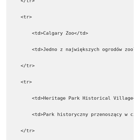
    </tr>
    <tr>
        <td>Calgary Zoo</td>
        <td>Jedno z największych ogrodów zoolo
    </tr>
    <tr>
        <td>Heritage Park Historical Village</
        <td>Park historyczny przenoszący w cza
    </tr>