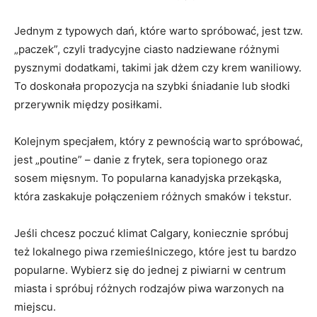
Jednym z typowych dań, które warto spróbować, jest tzw.
„paczek”, czyli tradycyjne ​ciasto nadziewane różnymi
pysznymi dodatkami, takimi jak dżem ⁤czy krem waniliowy.‌
To doskonała propozycja na szybki śniadanie lub słodki
przerywnik między posiłkami.
Kolejnym specjałem,‌ który z pewnością warto spróbować,
jest „poutine” – danie z frytek, sera topionego ⁤oraz
sosem mięsnym. To popularna kanadyjska przekąska,
która zaskakuje ⁣połączeniem​ różnych⁢ smaków i tekstur.
Jeśli‌ chcesz poczuć klimat ​Calgary, koniecznie​ spróbuj
też lokalnego piwa⁤ rzemieślniczego, które jest tu bardzo
popularne. ‍Wybierz się do jednej z piwiarni w centrum‌
miasta i spróbuj różnych rodzajów piwa warzonych⁣ na
miejscu.