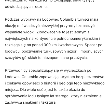
wycieczek turystycznych, przyciągając setki tysięcy
odwiedzających rocznie.
Podczas wyprawy na ​Lodowiec Columbia turyści mają
okazję ⁢doświadczyć niezwykłej przyrody i zobaczyć
wspaniałe widoki. Zlodowacenie‍ to jest jednym z
największych na kontynencie północnoamerykańskim i
rozciąga się na ponad 300⁣ km kwadratowych. Spacer po
lodowcu, podziwianie turkusowych jezior i imponujących
szczytów górskich to ⁤niezapomniane przeżycia.
Przewodnicy specjalizujący się w wycieczkach​ po‌
Lodowcu Columbia⁤ zapewniają turystom bezpieczeństwo
i ciekawe ​opowieści o historii i geologii tego niezwykłego
miejsca. ‍Dla wielu osób‍ jest ‍to także⁤ okazja do
spróbowania lodu ‍tysiące lat starego, który niezmiennie
‌zachwyca smakiem i teksturą.