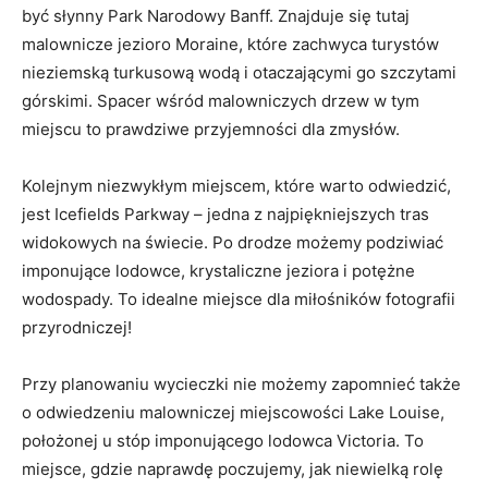
być słynny Park Narodowy Banff. Znajduje się tutaj
malownicze jezioro Moraine, które zachwyca turystów
nieziemską⁤ turkusową‌ wodą ‌i ‌otaczającymi go szczytami
górskimi. Spacer wśród‌ malowniczych drzew w tym
miejscu to prawdziwe przyjemności ⁢dla zmysłów.
Kolejnym niezwykłym miejscem, które warto odwiedzić,
jest Icefields Parkway⁣ – jedna z najpiękniejszych tras
widokowych​ na świecie. Po drodze możemy podziwiać
imponujące lodowce, krystaliczne jeziora i⁣ potężne
wodospady. To idealne miejsce dla miłośników fotografii
przyrodniczej!
Przy planowaniu​ wycieczki ⁢nie możemy zapomnieć także
o‌ odwiedzeniu malowniczej miejscowości Lake ​Louise,
położonej u stóp imponującego lodowca Victoria. To
miejsce, gdzie naprawdę poczujemy, jak niewielką‍ rolę