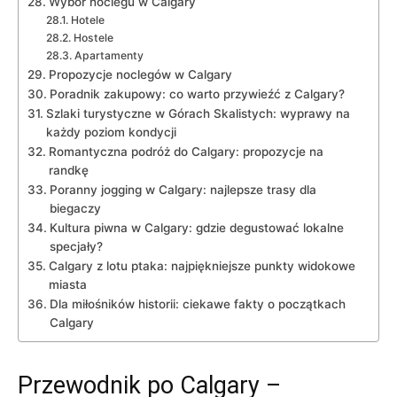
Wybór noclegu w⁣ Calgary
Hotele
Hostele
Apartamenty
Propozycje‍ noclegów w Calgary
Poradnik⁣ zakupowy: co‍ warto przywieźć z ⁢Calgary?
Szlaki turystyczne w Górach Skalistych: wyprawy na
każdy poziom kondycji
Romantyczna podróż do Calgary:⁣ propozycje na
randkę
Poranny jogging w Calgary: ‌najlepsze trasy ⁢dla
biegaczy
Kultura piwna⁤ w ​Calgary: gdzie degustować lokalne
specjały?
Calgary z lotu ptaka: ‍najpiękniejsze punkty widokowe
miasta
Dla ⁢miłośników historii:⁤ ciekawe fakty‌ o początkach
Calgary
Przewodnik po Calgary –