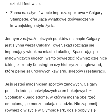
sztuki i ⁤festiwale.
Znana na⁢ całym świecie ​impreza sportowa – Calgary
Stampede, oferująca wyjątkowe doświadczenie
kowbojskiego stylu życia.
Jednym z najważniejszych punktów na mapie Calgary
jest słynna wieża Calgary Tower, skąd rozciąga ⁣się
imponujący ‍widok ⁣na miasto i okolicę. Spacerując po
malowniczych ulicach, warto odwiedzić również dzielnice
takie jak trendy Kensington czy historyczna Inglewood,
które‍ pełne są urokliwych kawiarni,​ sklepów i restauracji.
Jeśli jesteś miłośnikiem sportów zimowych, Calgary
posiada jedną z największych aren hokejowych⁢ –
Scotiabank Saddledome, w którym ​można ⁢obejrzeć
emocjonujące mecze ⁣hokeja na lodzie. Nie zapomnij
również o ⁤wizycie w Olympic Park, gdzie odbyły się