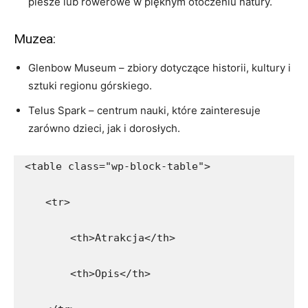
piesze lub rowerowe w pięknym otoczeniu‍ natury.
Muzea:
Glenbow Museum – zbiory dotyczące historii, kultury i
sztuki regionu górskiego.
Telus Spark – centrum nauki, które zainteresuje
zarówno dzieci, jak i dorosłych.
<table class="wp-block-table">
    <tr>
        <th>Atrakcja</th>
        <th>Opis</th>