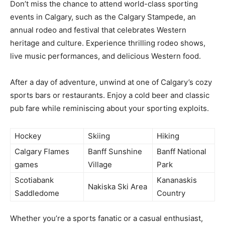
Don’t⁤ miss the chance to attend world-class sporting⁢
events in Calgary, such as the Calgary Stampede, an
‌annual ‍rodeo and festival that celebrates Western⁤
heritage and culture. Experience thrilling rodeo shows,
live ⁢music performances, and delicious ⁣Western⁤ food.
After ​a day of ​adventure, unwind at one of Calgary’s cozy
sports bars or ​restaurants. Enjoy ⁣a cold beer and⁤ classic
pub fare‍ while reminiscing about your sporting exploits.
Hockey
Skiing
Hiking
Calgary Flames
Banff Sunshine
Banff National
games
Village
Park
Scotiabank
Kananaskis
Nakiska Ski Area
Saddledome
Country
Whether you’re a sports fanatic‍ or a ‍casual enthusiast,