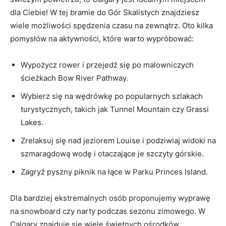
dla ​Ciebie! W ⁢tej bramie do Gór Skalistych znajdziesz
wiele możliwości ⁤spędzenia czasu na zewnątrz. Oto kilka
pomysłów na aktywności,⁢ które warto wypróbować:
Wypożycz‌ rower i przejedź się po malowniczych
ścieżkach ⁣Bow River Pathway.
Wybierz się na wędrówkę⁤ po popularnych szlakach
turystycznych, takich jak Tunnel​ Mountain czy Grassi
Lakes.
Zrelaksuj się ‍nad jeziorem Louise i podziwiaj ‌widoki na
‍szmaragdową wodę i⁤ otaczające⁢ je‍ szczyty górskie.
Zagryź pyszny‍ piknik​ na łące w Parku Princes Island.
Dla bardziej ekstremalnych​ osób proponujemy wyprawę
na snowboard czy narty podczas sezonu zimowego. W
Calgary znajduje się wiele świetnych ośrodków