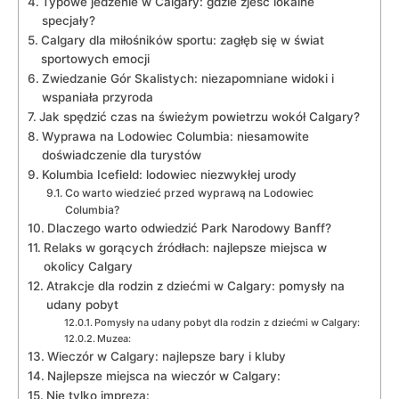
Typowe jedzenie w Calgary: gdzie zjeść lokalne
specjały?
Calgary ⁣dla miłośników sportu: zagłęb się ⁢w świat
⁣sportowych emocji
Zwiedzanie Gór Skalistych: niezapomniane​ widoki i
wspaniała ​przyroda
Jak spędzić ‌czas ⁣na świeżym powietrzu wokół ‌Calgary?
Wyprawa na⁤ Lodowiec Columbia: niesamowite
‌doświadczenie⁢ dla turystów
Kolumbia Icefield: lodowiec niezwykłej urody
Co warto wiedzieć przed ⁢wyprawą ⁤na‍ Lodowiec
Columbia?
Dlaczego warto odwiedzić Park Narodowy Banff?
Relaks w gorących‌ źródłach: najlepsze miejsca w‌
okolicy Calgary
Atrakcje dla rodzin z dziećmi w Calgary: pomysły na
udany pobyt
Pomysły na udany pobyt dla ⁢rodzin z‌ dziećmi w Calgary:
Muzea:
Wieczór w Calgary: najlepsze bary i kluby
Najlepsze miejsca ‌na⁢ wieczór w ‍Calgary:
Nie tylko⁢ impreza: