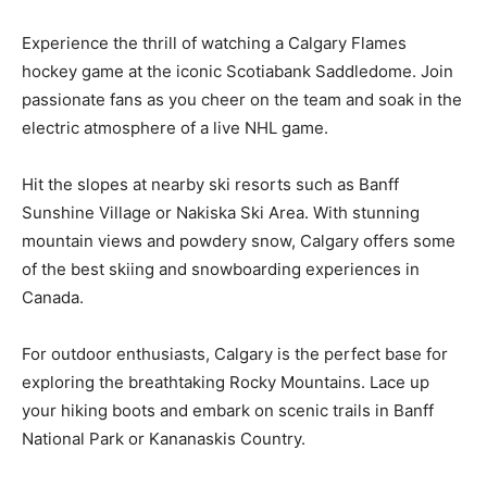
Experience the thrill of watching a Calgary Flames
hockey game at the iconic Scotiabank Saddledome. Join
⁣passionate fans as you cheer on ‌the team and soak in the⁣
electric atmosphere of a live NHL game.
Hit the slopes at nearby ski⁢ resorts such as Banff
Sunshine‌ Village or Nakiska Ski Area. With stunning
mountain views and ​powdery snow, Calgary offers some
⁣of the best skiing and snowboarding experiences in⁣
Canada.
For outdoor enthusiasts, ‌Calgary is the perfect base for
⁣exploring the breathtaking Rocky Mountains. Lace up⁢
your hiking ⁢boots and embark on ​scenic trails⁣ in Banff
National Park or Kananaskis ​Country.